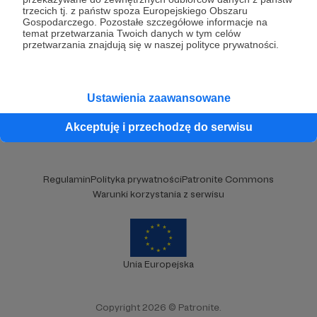
Brak komentarzy...
trzecich tj. z państw spoza Europejskiego Obszaru
Gospodarczego. Pozostałe szczegółowe informacje na
temat przetwarzania Twoich danych w tym celów
przetwarzania znajdują się w naszej polityce prywatności.
Kategorie
O Patronite
Dodatkowe produkty
Ustawienia zaawansowane
Pomoc
Akceptuję i przechodzę do serwisu
Regulamin
Polityka prywatności
Patronite Commons
Warunki korzystania z serwisu
Unia Europejska
Copyright 2026 © Patronite.