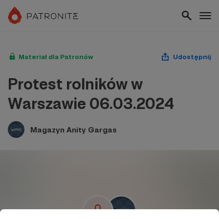
Materiał dla Patronów
Udostępnij
Protest rolników w
Warszawie 06.03.2024
Magazyn Anity Gargas