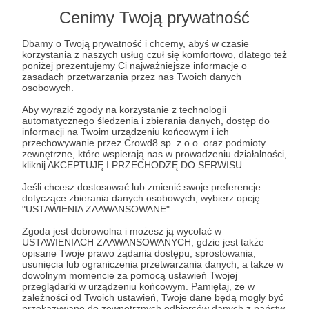
Cenimy Twoją prywatność
Dbamy o Twoją prywatność i chcemy, abyś w czasie
korzystania z naszych usług czuł się komfortowo, dlatego też
poniżej prezentujemy Ci najważniejsze informacje o
zasadach przetwarzania przez nas Twoich danych
osobowych.
Aby wyrazić zgody na korzystanie z technologii
automatycznego śledzenia i zbierania danych, dostęp do
informacji na Twoim urządzeniu końcowym i ich
przechowywanie przez Crowd8 sp. z o.o. oraz podmioty
zewnętrzne, które wspierają nas w prowadzeniu działalności,
kliknij AKCEPTUJĘ I PRZECHODZĘ DO SERWISU.
Jeśli chcesz dostosować lub zmienić swoje preferencje
dotyczące zbierania danych osobowych, wybierz opcję
0
wyświetleń
"USTAWIENIA ZAAWANSOWANE".
Zgoda jest dobrowolna i możesz ją wycofać w
Interwencja policji pod sejmem.
USTAWIENIACH ZAAWANSOWANYCH, gdzie jest także
opisane Twoje prawo żądania dostępu, sprostowania,
usunięcia lub ograniczenia przetwarzania danych, a także w
dowolnym momencie za pomocą ustawień Twojej
Komentarze
przeglądarki w urządzeniu końcowym. Pamiętaj, że w
zależności od Twoich ustawień, Twoje dane będą mogły być
przekazywane do zewnętrznych odbiorców danych z państw