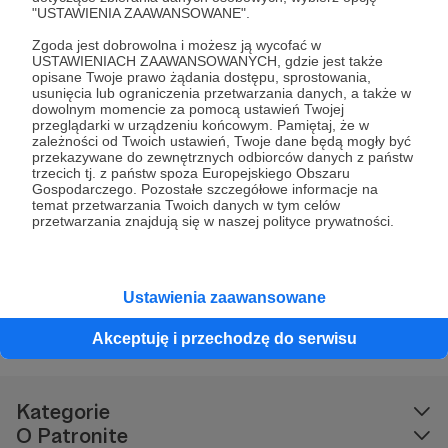
"USTAWIENIA ZAAWANSOWANE".
Wojciech Kies
Zgoda jest dobrowolna i możesz ją wycofać w
USTAWIENIACH ZAAWANSOWANYCH, gdzie jest także
3 lata temu
opisane Twoje prawo żądania dostępu, sprostowania,
usunięcia lub ograniczenia przetwarzania danych, a także w
dowolnym momencie za pomocą ustawień Twojej
Specjalnie dlatego zostałem patronem
przeglądarki w urządzeniu końcowym. Pamiętaj, że w
zależności od Twoich ustawień, Twoje dane będą mogły być
przekazywane do zewnętrznych odbiorców danych z państw
trzecich tj. z państw spoza Europejskiego Obszaru
Gospodarczego. Pozostałe szczegółowe informacje na
Wiktor Rejczak
temat przetwarzania Twoich danych w tym celów
3 lata temu
przetwarzania znajdują się w naszej polityce prywatności.
najlepiej zainwestowane 15zł
Ustawienia zaawansowane
Akceptuję i przechodzę do serwisu
Kategorie
O Patronite