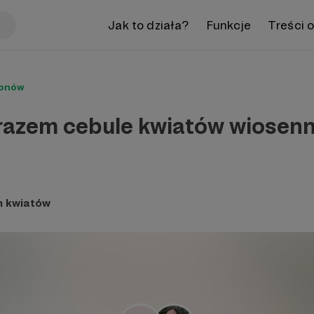
Jak to działa?
Funkcje
Treści 
ronów
razem cebule kwiatów wiosen
n kwiatów