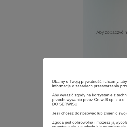
Dbamy o Twoją prywatność i chcemy, abyś 
informacje o zasadach przetwarzania pr
14
wyświetleń
Aby wyrazić zgody na korzystanie z techn
przechowywanie przez Crowd8 sp. z o.o.
DO SERWISU.
Opowiadam o upraw
donicach. Obsad
Jeśli chcesz dostosować lub zmienić sw
Zgoda jest dobrowolna i możesz ją wyc
sprostowania, usunięcia lub ograniczeni