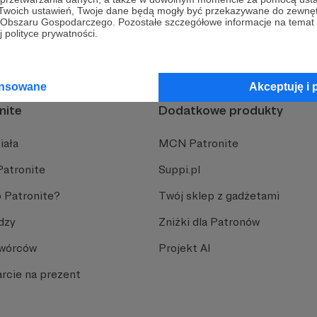
 Twoich ustawień, Twoje dane będą mogły być przekazywane do zewnę
go Obszaru Gospodarczego. Pozostałe szczegółowe informacje na temat
 polityce prywatności.
.
ansowane
Akceptuję i 
nite
Dodatkowe produkty
iała
MCN Patronite
Patronite
Suppi.pl
 Patronite?
Twój sklep z gadżetami
dzy
Zniżki dla Patronów
Twórców
Projekt AI
rcie na prezent