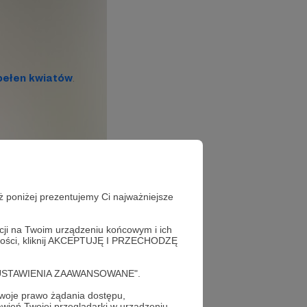
ż poniżej prezentujemy Ci najważniejsze
acji na Twoim urządzeniu końcowym i ich
alności, kliknij AKCEPTUJĘ I PRZECHODZĘ
runcie i w
cję "USTAWIENIA ZAAWANSOWANE".
oje prawo żądania dostępu,
wień Twojej przeglądarki w urządzeniu