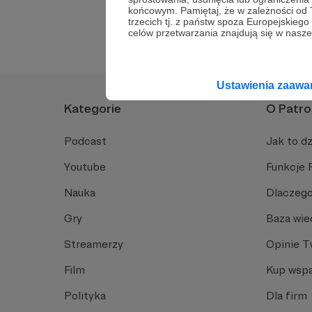
Komentarze
końcowym. Pamiętaj, że w zależności od
trzecich tj. z państw spoza Europejskie
celów przetwarzania znajdują się w naszej
Brak komentarzy..
Ustawienia zaaw
Kategorie
O Patro
Podcast
Jak to dz
Youtube
Funkcje 
Nauka
Dlaczego
Gry
Baza wie
Streamerzy
Opinie 
Film
Kup wspa
Polityka
Dla firm