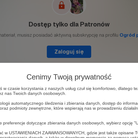
Cenimy Twoją prywatność
w czasie korzystania z naszych usług czuł się komfortowo, dlatego te
zez nas Twoich danych osobowych.
ologii automatycznego śledzenia i zbierania danych, dostęp do inform
 oraz podmioty zewnętrzne, które wspierają nas w prowadzeniu dział
ie cebul tulipanów, narcyzów, hiacyntów i nie tylko w g
zamy razem donice na wiosnę.
oje preferencje dotyczące zbierania danych osobowych, wybierz op
ofać w USTAWIENIACH ZAAWANSOWANYCH, gdzie jest także opisane Tw
a przetwarzania danych, a także w dowolnym momencie za pomocą usta