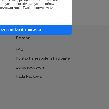
trznych odbiorców danych z państw
 przetwarzania Twoich danych w tym
przechodzę do serwisu
Pomoc
FAQ
Kontakt z zespołem Patronite
Zgłoś nadużycie
Rada Naukowa