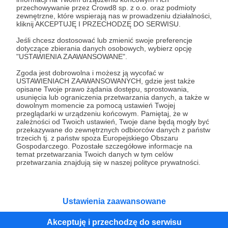
przechowywanie przez Crowd8 sp. z o.o. oraz podmioty
Tak, przejdź do strony
zewnętrzne, które wspierają nas w prowadzeniu działalności,
kliknij AKCEPTUJĘ I PRZECHODZĘ DO SERWISU.
Pozostań na Patronite
Jeśli chcesz dostosować lub zmienić swoje preferencje
dotyczące zbierania danych osobowych, wybierz opcję
"USTAWIENIA ZAAWANSOWANE".
Zgoda jest dobrowolna i możesz ją wycofać w
Kategorie
USTAWIENIACH ZAAWANSOWANYCH, gdzie jest także
opisane Twoje prawo żądania dostępu, sprostowania,
O Patronite
usunięcia lub ograniczenia przetwarzania danych, a także w
Dodatkowe produkty
dowolnym momencie za pomocą ustawień Twojej
przeglądarki w urządzeniu końcowym. Pamiętaj, że w
Pomoc
zależności od Twoich ustawień, Twoje dane będą mogły być
przekazywane do zewnętrznych odbiorców danych z państw
trzecich tj. z państw spoza Europejskiego Obszaru
Gospodarczego. Pozostałe szczegółowe informacje na
temat przetwarzania Twoich danych w tym celów
Regulamin
Polityka prywatności
Patronite Commons
przetwarzania znajdują się w naszej polityce prywatności.
Warunki korzystania z serwisu
Ustawienia zaawansowane
Akceptuję i przechodzę do serwisu
Unia Europejska