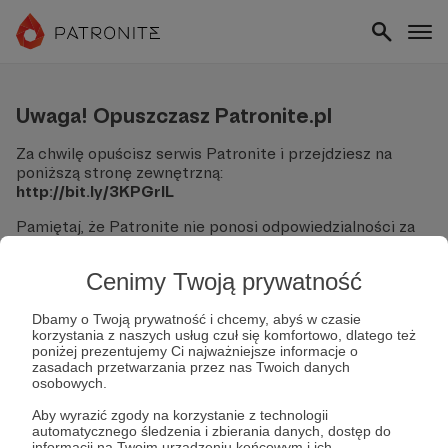
Uwaga! Opuszczasz Patronite.pl
Za chwilę opuścisz serwis Patronite i przejdziesz na
poniższą stronę zewnętrzną:
http://bit.ly/3KPGrIL
Pamiętaj, że Patronite nie ponosi odpowiedzialności za
treści ani bezpieczeństwo odwiedzanych witryn.
Cenimy Twoją prywatność
Nie podawaj swoich danych logowania ani informacji
finansowych na podjerzanych stronach.
Sprawdź dokładnie adres URL, zanim klikniesz przycisk
Dbamy o Twoją prywatność i chcemy, abyś w czasie
korzystania z naszych usług czuł się komfortowo, dlatego też
"Tak, przejdź do strony".
poniżej prezentujemy Ci najważniejsze informacje o
Jeśli masz wątpliwości, wróć do Patronite i zweryfikuj
zasadach przetwarzania przez nas Twoich danych
link.
osobowych.
Czy na pewno chcesz kontynuować?
Aby wyrazić zgody na korzystanie z technologii
automatycznego śledzenia i zbierania danych, dostęp do
informacji na Twoim urządzeniu końcowym i ich