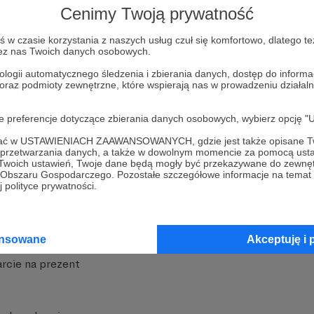
Cenimy Twoją prywatność
w czasie korzystania z naszych usług czuł się komfortowo, dlatego te
zez nas Twoich danych osobowych.
ologii automatycznego śledzenia i zbierania danych, dostęp do inform
 oraz podmioty zewnętrzne, które wspierają nas w prowadzeniu dział
nite
Dodatkowe produkty
oje preferencje dotyczące zbierania danych osobowych, wybierz op
iała
MCN Patronite
ofać w USTAWIENIACH ZAAWANSOWANYCH, gdzie jest także opisane Tw
a przetwarzania danych, a także w dowolnym momencie za pomocą usta
Patronite
Suppi.pl
 Twoich ustawień, Twoje dane będą mogły być przekazywane do zewnę
go Obszaru Gospodarczego. Pozostałe szczegółowe informacje na temat
 Patronite?
Twój sklep z gadżetami
 polityce prywatności.
dzy
Zniżki dla Patronów
Twórców
Projekt AI
ansowane
Akceptuję i 
rcie na prezent