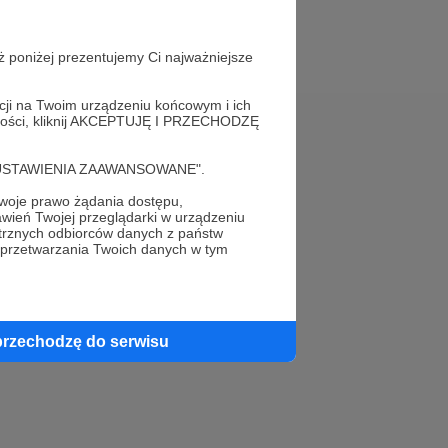
ż poniżej prezentujemy Ci najważniejsze
acji na Twoim urządzeniu końcowym i ich
alności, kliknij AKCEPTUJĘ I PRZECHODZĘ
Pomoc
cję "USTAWIENIA ZAAWANSOWANE".
FAQ
oje prawo żądania dostępu,
wień Twojej przeglądarki w urządzeniu
Kontakt z zespołem Patronite
trznych odbiorców danych z państw
 przetwarzania Twoich danych w tym
Zgłoś nadużycie
Rada Naukowa
przechodzę do serwisu