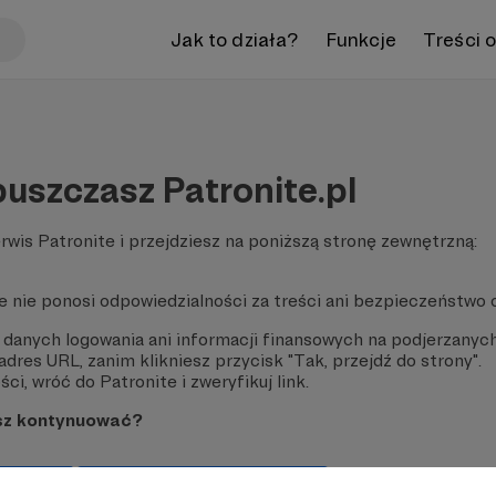
Jak to działa?
Funkcje
Treści 
uszczasz Patronite.pl
rwis Patronite i przejdziesz na poniższą stronę zewnętrzną:
te nie ponosi odpowiedzialności za treści ani bezpieczeństwo 
 danych logowania ani informacji finansowych na podjerzanych
dres URL, zanim klikniesz przycisk "Tak, przejdź do strony".
ci, wróć do Patronite i zweryfikuj link.
sz kontynuować?
strony
Pozostań na Patronite