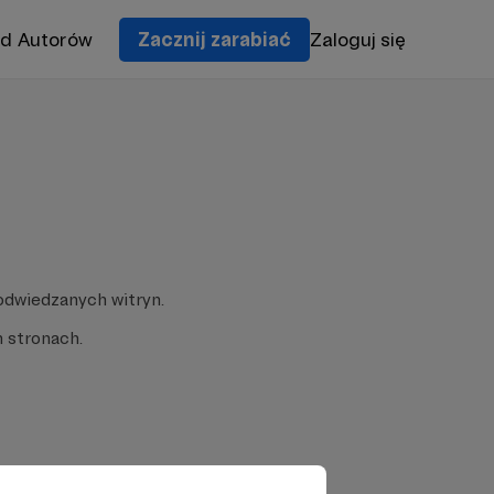
od Autorów
Zacznij zarabiać
Zaloguj się
odwiedzanych witryn.
 stronach.