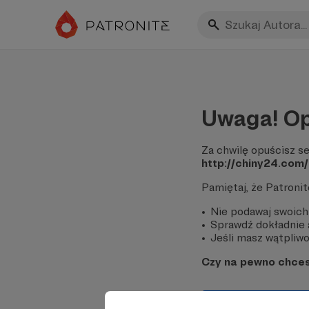
Uwaga! Op
Za chwilę opuścisz se
http://chiny24.com/
Pamiętaj, że Patroni
Nie podawaj swoich
Sprawdź dokładnie a
Jeśli masz wątpliwoś
Czy na pewno chce
Tak, przejdź do 