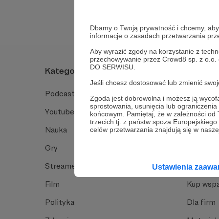
Dbamy o Twoją prywatność i chcemy, abyś 
informacje o zasadach przetwarzania pr
Aby wyrazić zgody na korzystanie z techn
przechowywanie przez Crowd8 sp. z o.o.
DO SERWISU.
Kategorie
O Patro
Jeśli chcesz dostosować lub zmienić sw
Podcast
Jak to dz
Zgoda jest dobrowolna i możesz ją wyc
sprostowania, usunięcia lub ograniczeni
Youtube
Funkcje 
końcowym. Pamiętaj, że w zależności od
trzecich tj. z państw spoza Europejskie
Nauka
Dlaczego
celów przetwarzania znajdują się w naszej
Gry
Baza wie
Streamerzy
Opinie 
Ustawienia zaaw
Film
Kup wspa
Polityka
Dla firm