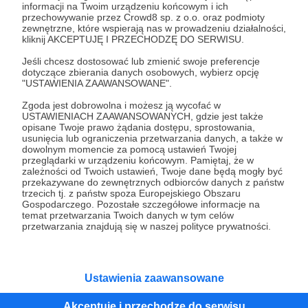
informacji na Twoim urządzeniu końcowym i ich
przechowywanie przez Crowd8 sp. z o.o. oraz podmioty
Tak, przejdź do strony
zewnętrzne, które wspierają nas w prowadzeniu działalności,
kliknij AKCEPTUJĘ I PRZECHODZĘ DO SERWISU.
Pozostań na Patronite
Jeśli chcesz dostosować lub zmienić swoje preferencje
dotyczące zbierania danych osobowych, wybierz opcję
"USTAWIENIA ZAAWANSOWANE".
Zgoda jest dobrowolna i możesz ją wycofać w
USTAWIENIACH ZAAWANSOWANYCH, gdzie jest także
Kategorie
opisane Twoje prawo żądania dostępu, sprostowania,
O Patronite
usunięcia lub ograniczenia przetwarzania danych, a także w
dowolnym momencie za pomocą ustawień Twojej
Dodatkowe produkty
przeglądarki w urządzeniu końcowym. Pamiętaj, że w
Pomoc
zależności od Twoich ustawień, Twoje dane będą mogły być
przekazywane do zewnętrznych odbiorców danych z państw
trzecich tj. z państw spoza Europejskiego Obszaru
Gospodarczego. Pozostałe szczegółowe informacje na
temat przetwarzania Twoich danych w tym celów
przetwarzania znajdują się w naszej polityce prywatności.
Regulamin
Polityka prywatności
Patronite Commons
Warunki korzystania z serwisu
Ustawienia zaawansowane
Akceptuję i przechodzę do serwisu