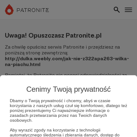
Uwaga! Opuszczasz Patronite.pl
Za chwilę opuścisz serwis Patronite i przejdziesz na
poniższą stronę zewnętrzną:
http://dulka.weebly.com/jak-nie-z322apa263-wilka-
na-piachu.html
Pamiętaj, że Patronite nie ponosi odpowiedzialności za
treści ani bezpieczeństwo odwiedzanych witryn.
Cenimy Twoją prywatność
Nie podawaj swoich danych logowania ani informacji
finansowych na podjerzanych stronach.
Dbamy o Twoją prywatność i chcemy, abyś w czasie
Sprawdź dokładnie adres URL, zanim klikniesz przycisk
korzystania z naszych usług czuł się komfortowo, dlatego też
"Tak, przejdź do strony".
poniżej prezentujemy Ci najważniejsze informacje o
Jeśli masz wątpliwości, wróć do Patronite i zweryfikuj
zasadach przetwarzania przez nas Twoich danych
osobowych.
link.
Aby wyrazić zgody na korzystanie z technologii
Czy na pewno chcesz kontynuować?
automatycznego śledzenia i zbierania danych, dostęp do