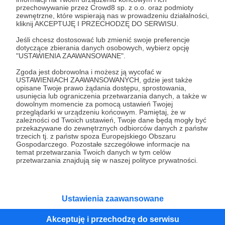
przechowywanie przez Crowd8 sp. z o.o. oraz podmioty
Tak, przejdź do strony
zewnętrzne, które wspierają nas w prowadzeniu działalności,
kliknij AKCEPTUJĘ I PRZECHODZĘ DO SERWISU.
Pozostań na Patronite
Jeśli chcesz dostosować lub zmienić swoje preferencje
dotyczące zbierania danych osobowych, wybierz opcję
"USTAWIENIA ZAAWANSOWANE".
Zgoda jest dobrowolna i możesz ją wycofać w
Kategorie
USTAWIENIACH ZAAWANSOWANYCH, gdzie jest także
opisane Twoje prawo żądania dostępu, sprostowania,
O Patronite
usunięcia lub ograniczenia przetwarzania danych, a także w
Dodatkowe produkty
dowolnym momencie za pomocą ustawień Twojej
przeglądarki w urządzeniu końcowym. Pamiętaj, że w
Pomoc
zależności od Twoich ustawień, Twoje dane będą mogły być
przekazywane do zewnętrznych odbiorców danych z państw
trzecich tj. z państw spoza Europejskiego Obszaru
Gospodarczego. Pozostałe szczegółowe informacje na
temat przetwarzania Twoich danych w tym celów
Regulamin
Polityka prywatności
Patronite Commons
przetwarzania znajdują się w naszej polityce prywatności.
Warunki korzystania z serwisu
Ustawienia zaawansowane
Akceptuję i przechodzę do serwisu
Unia Europejska