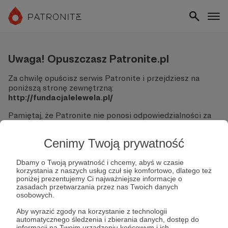
Uwaga! Opuszczasz Patronite.pl
Za chwilę opuścisz serwis Patronite i przejdziesz na
poniższą stronę zewnętrzną:
http://fundacjalelewela.pl/
Pamiętaj, że Patronite nie ponosi odpowiedzialności za
treści ani bezpieczeństwo odwiedzanych witryn.
Cenimy Twoją prywatność
Nie podawaj swoich danych logowania ani informacji
finansowych na podjerzanych stronach.
Sprawdź dokładnie adres URL, zanim klikniesz przycisk
Dbamy o Twoją prywatność i chcemy, abyś w czasie
korzystania z naszych usług czuł się komfortowo, dlatego też
"Tak, przejdź do strony".
poniżej prezentujemy Ci najważniejsze informacje o
Jeśli masz wątpliwości, wróć do Patronite i zweryfikuj
zasadach przetwarzania przez nas Twoich danych
link.
osobowych.
Czy na pewno chcesz kontynuować?
Aby wyrazić zgody na korzystanie z technologii
automatycznego śledzenia i zbierania danych, dostęp do
informacji na Twoim urządzeniu końcowym i ich