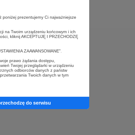
ż poniżej prezentujemy Ci najważniejsze
acji na Twoim urządzeniu końcowym i ich
alności, kliknij AKCEPTUJĘ I PRZECHODZĘ
Pomoc
cję "USTAWIENIA ZAAWANSOWANE".
FAQ
oje prawo żądania dostępu,
wień Twojej przeglądarki w urządzeniu
Kontakt z zespołem Patronite
trznych odbiorców danych z państw
 przetwarzania Twoich danych w tym
Zgłoś nadużycie
Rada Naukowa
przechodzę do serwisu