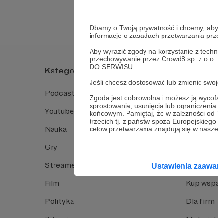
Dbamy o Twoją prywatność i chcemy, abyś 
informacje o zasadach przetwarzania pr
Aby wyrazić zgody na korzystanie z techn
przechowywanie przez Crowd8 sp. z o.o.
DO SERWISU.
Kategorie
O Patro
Jeśli chcesz dostosować lub zmienić sw
Podcast
Jak to dz
Zgoda jest dobrowolna i możesz ją wyc
sprostowania, usunięcia lub ograniczeni
Youtube
Funkcje 
końcowym. Pamiętaj, że w zależności od
trzecich tj. z państw spoza Europejskie
Nauka
Dlaczego
celów przetwarzania znajdują się w naszej
Gry
Baza wie
Streamerzy
Opinie 
Ustawienia zaaw
Film
Kup wspa
Polityka
Dla firm