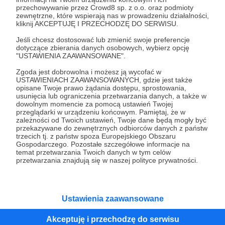
przechowywanie przez Crowd8 sp. z o.o. oraz podmioty
Tak, przejdź do strony
zewnętrzne, które wspierają nas w prowadzeniu działalności,
kliknij AKCEPTUJĘ I PRZECHODZĘ DO SERWISU.
Pozostań na Patronite
Jeśli chcesz dostosować lub zmienić swoje preferencje
dotyczące zbierania danych osobowych, wybierz opcję
"USTAWIENIA ZAAWANSOWANE".
Zgoda jest dobrowolna i możesz ją wycofać w
Kategorie
USTAWIENIACH ZAAWANSOWANYCH, gdzie jest także
opisane Twoje prawo żądania dostępu, sprostowania,
O Patronite
usunięcia lub ograniczenia przetwarzania danych, a także w
Dodatkowe produkty
dowolnym momencie za pomocą ustawień Twojej
przeglądarki w urządzeniu końcowym. Pamiętaj, że w
Pomoc
zależności od Twoich ustawień, Twoje dane będą mogły być
przekazywane do zewnętrznych odbiorców danych z państw
trzecich tj. z państw spoza Europejskiego Obszaru
Gospodarczego. Pozostałe szczegółowe informacje na
temat przetwarzania Twoich danych w tym celów
Regulamin
Polityka prywatności
Patronite Commons
przetwarzania znajdują się w naszej polityce prywatności.
Warunki korzystania z serwisu
Ustawienia zaawansowane
Akceptuję i przechodzę do serwisu
Unia Europejska