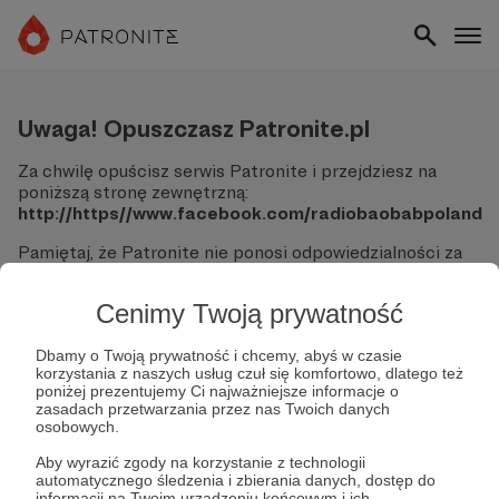
Uwaga! Opuszczasz Patronite.pl
Za chwilę opuścisz serwis Patronite i przejdziesz na
poniższą stronę zewnętrzną:
http://https//www.facebook.com/radiobaobabpoland
Pamiętaj, że Patronite nie ponosi odpowiedzialności za
treści ani bezpieczeństwo odwiedzanych witryn.
Cenimy Twoją prywatność
Nie podawaj swoich danych logowania ani informacji
finansowych na podjerzanych stronach.
Sprawdź dokładnie adres URL, zanim klikniesz przycisk
Dbamy o Twoją prywatność i chcemy, abyś w czasie
korzystania z naszych usług czuł się komfortowo, dlatego też
"Tak, przejdź do strony".
poniżej prezentujemy Ci najważniejsze informacje o
Jeśli masz wątpliwości, wróć do Patronite i zweryfikuj
zasadach przetwarzania przez nas Twoich danych
link.
osobowych.
Czy na pewno chcesz kontynuować?
Aby wyrazić zgody na korzystanie z technologii
automatycznego śledzenia i zbierania danych, dostęp do
informacji na Twoim urządzeniu końcowym i ich