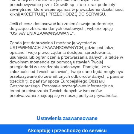
przechowywanie przez Crowd8 sp. z o.o. oraz podmioty
Tak, przejdź do strony
zewnętrzne, które wspierają nas w prowadzeniu działalności,
kliknij AKCEPTUJĘ I PRZECHODZĘ DO SERWISU.
Pozostań na Patronite
Jeśli chcesz dostosować lub zmienić swoje preferencje
dotyczące zbierania danych osobowych, wybierz opcję
"USTAWIENIA ZAAWANSOWANE".
Zgoda jest dobrowolna i możesz ją wycofać w
Kategorie
USTAWIENIACH ZAAWANSOWANYCH, gdzie jest także
opisane Twoje prawo żądania dostępu, sprostowania,
O Patronite
usunięcia lub ograniczenia przetwarzania danych, a także w
Dodatkowe produkty
dowolnym momencie za pomocą ustawień Twojej
przeglądarki w urządzeniu końcowym. Pamiętaj, że w
Pomoc
zależności od Twoich ustawień, Twoje dane będą mogły być
przekazywane do zewnętrznych odbiorców danych z państw
trzecich tj. z państw spoza Europejskiego Obszaru
Gospodarczego. Pozostałe szczegółowe informacje na
temat przetwarzania Twoich danych w tym celów
Regulamin
Polityka prywatności
Patronite Commons
przetwarzania znajdują się w naszej polityce prywatności.
Warunki korzystania z serwisu
Ustawienia zaawansowane
Akceptuję i przechodzę do serwisu
Unia Europejska