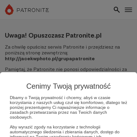
Uwaga! Opuszczasz Patronite.pl
Za chwilę opuścisz serwis Patronite i przejdziesz na
poniższą stronę zewnętrzną:
http://jacekwphoto.pl/grupapatronite
Pamiętaj, że Patronite nie ponosi odpowiedzialności za
treści ani bezpieczeństwo odwiedzanych witryn.
Cenimy Twoją prywatność
Nie podawaj swoich danych logowania ani informacji
finansowych na podjerzanych stronach.
Sprawdź dokładnie adres URL, zanim klikniesz przycisk
Dbamy o Twoją prywatność i chcemy, abyś w czasie
korzystania z naszych usług czuł się komfortowo, dlatego też
"Tak, przejdź do strony".
poniżej prezentujemy Ci najważniejsze informacje o
Jeśli masz wątpliwości, wróć do Patronite i zweryfikuj
zasadach przetwarzania przez nas Twoich danych
link.
osobowych.
Czy na pewno chcesz kontynuować?
Aby wyrazić zgody na korzystanie z technologii
automatycznego śledzenia i zbierania danych, dostęp do
informacji na Twoim urządzeniu końcowym i ich