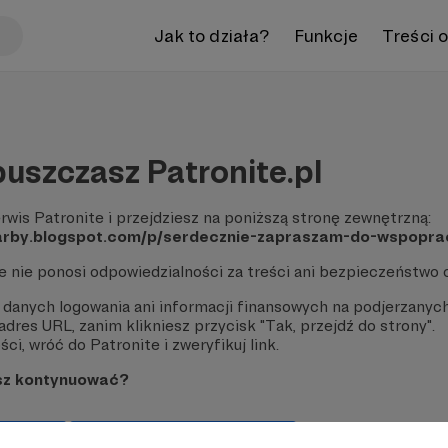
Jak to działa?
Funkcje
Treści 
uszczasz Patronite.pl
rwis Patronite i przejdziesz na poniższą stronę zewnętrzną:
skarby.blogspot.com/p/serdecznie-zapraszam-do-wspopra
te nie ponosi odpowiedzialności za treści ani bezpieczeństwo 
 danych logowania ani informacji finansowych na podjerzanych
dres URL, zanim klikniesz przycisk "Tak, przejdź do strony".
ci, wróć do Patronite i zweryfikuj link.
sz kontynuować?
strony
Pozostań na Patronite