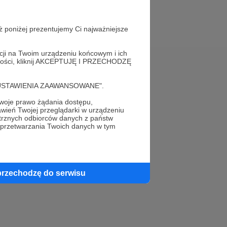
ż poniżej prezentujemy Ci najważniejsze
acji na Twoim urządzeniu końcowym i ich
alności, kliknij AKCEPTUJĘ I PRZECHODZĘ
Pomoc
cję "USTAWIENIA ZAAWANSOWANE".
FAQ
oje prawo żądania dostępu,
wień Twojej przeglądarki w urządzeniu
Kontakt z zespołem Patronite
trznych odbiorców danych z państw
 przetwarzania Twoich danych w tym
Zgłoś nadużycie
Rada Naukowa
przechodzę do serwisu