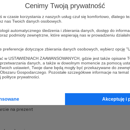
Cenimy Twoją prywatność
w czasie korzystania z naszych usług czuł się komfortowo, dlatego te
zez nas Twoich danych osobowych.
ologii automatycznego śledzenia i zbierania danych, dostęp do inform
 oraz podmioty zewnętrzne, które wspierają nas w prowadzeniu dział
nite
Dodatkowe produkty
oje preferencje dotyczące zbierania danych osobowych, wybierz op
iała
MCN Patronite
ofać w USTAWIENIACH ZAAWANSOWANYCH, gdzie jest także opisane Tw
a przetwarzania danych, a także w dowolnym momencie za pomocą usta
Patronite
Suppi.pl
 Twoich ustawień, Twoje dane będą mogły być przekazywane do zewnę
go Obszaru Gospodarczego. Pozostałe szczegółowe informacje na temat
 Patronite?
Twój sklep z gadżetami
 polityce prywatności.
dzy
Zniżki dla Patronów
Twórców
Projekt AI
ansowane
Akceptuję i 
rcie na prezent