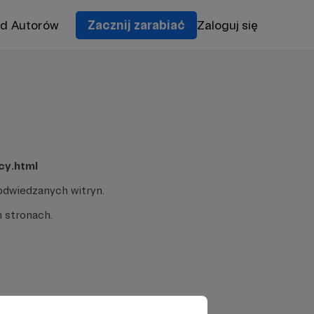
od Autorów
Zacznij zarabiać
Zaloguj się
cy.html
odwiedzanych witryn.
 stronach.