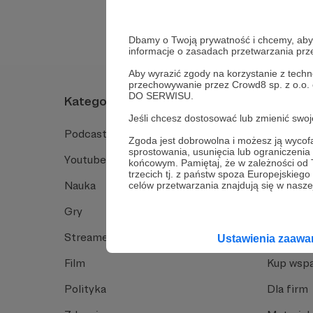
Dbamy o Twoją prywatność i chcemy, abyś 
informacje o zasadach przetwarzania pr
Aby wyrazić zgody na korzystanie z techn
przechowywanie przez Crowd8 sp. z o.o.
DO SERWISU.
Kategorie
O Patro
Jeśli chcesz dostosować lub zmienić sw
Podcast
Jak to dz
Zgoda jest dobrowolna i możesz ją wyc
sprostowania, usunięcia lub ograniczeni
Youtube
Funkcje 
końcowym. Pamiętaj, że w zależności od
trzecich tj. z państw spoza Europejskie
Nauka
Dlaczego
celów przetwarzania znajdują się w naszej
Gry
Baza wie
Streamerzy
Opinie 
Ustawienia zaaw
Film
Kup wspa
Polityka
Dla firm