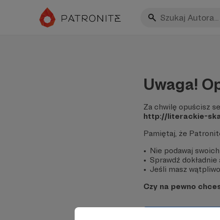
Uwaga! Op
Za chwilę opuścisz se
http://literackie-
Pamiętaj, że Patroni
Nie podawaj swoich
Sprawdź dokładnie a
Jeśli masz wątpliwoś
Czy na pewno chce
Tak, przejdź do 