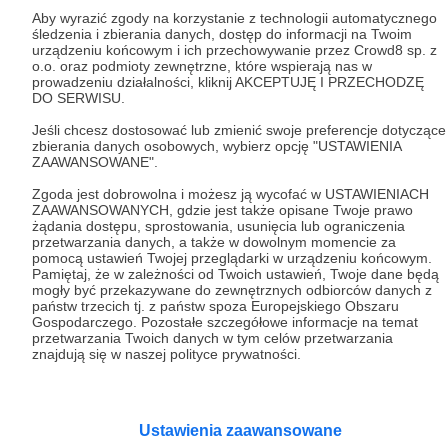
Aby wyrazić zgody na korzystanie z technologii automatycznego
śledzenia i zbierania danych, dostęp do informacji na Twoim
Tak, przejdź do strony
urządzeniu końcowym i ich przechowywanie przez Crowd8 sp. z
o.o. oraz podmioty zewnętrzne, które wspierają nas w
Pozostań na Patronite
prowadzeniu działalności, kliknij AKCEPTUJĘ I PRZECHODZĘ
DO SERWISU.
Jeśli chcesz dostosować lub zmienić swoje preferencje dotyczące
zbierania danych osobowych, wybierz opcję "USTAWIENIA
ZAAWANSOWANE".
Kategorie
Zgoda jest dobrowolna i możesz ją wycofać w USTAWIENIACH
O Patronite
ZAAWANSOWANYCH, gdzie jest także opisane Twoje prawo
Dodatkowe produkty
żądania dostępu, sprostowania, usunięcia lub ograniczenia
przetwarzania danych, a także w dowolnym momencie za
Pomoc
pomocą ustawień Twojej przeglądarki w urządzeniu końcowym.
Pamiętaj, że w zależności od Twoich ustawień, Twoje dane będą
mogły być przekazywane do zewnętrznych odbiorców danych z
państw trzecich tj. z państw spoza Europejskiego Obszaru
Gospodarczego. Pozostałe szczegółowe informacje na temat
Regulamin
Polityka prywatności
Patronite Commons
przetwarzania Twoich danych w tym celów przetwarzania
znajdują się w naszej polityce prywatności.
Warunki korzystania z serwisu
Ustawienia zaawansowane