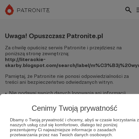
Uwaga! Opuszczasz Patronite.pl
Za chwilę opuścisz serwis Patronite i przejdziesz na
poniższą stronę zewnętrzną:
http://literackie-
skarby.blogspot.com/search/label/m%C3%B3j%20wy
Pamiętaj, że Patronite nie ponosi odpowiedzialności za
treści ani bezpieczeństwo odwiedzanych witryn.
Nie podawaj swoich danych logowania ani informacji
finansowych na podjerzanych stronach.
Sprawdź dokładnie adres URL, zanim klikniesz przycisk
Cenimy Twoją prywatność
"Tak, przejdź do strony".
Jeśli masz wątpliwości, wróć do Patronite i zweryfikuj
Dbamy o Twoją prywatność i chcemy, abyś w czasie korzystania z
link.
naszych usług czuł się komfortowo, dlatego też poniżej
prezentujemy Ci najważniejsze informacje o zasadach
Czy na pewno chcesz kontynuować?
przetwarzania przez nas Twoich danych osobowych.