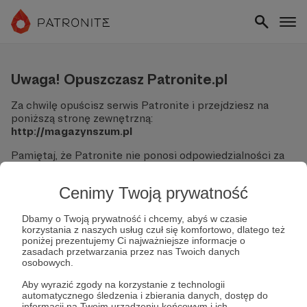
Uwaga! Opuszczasz Patronite.pl
Za chwilę opuścisz serwis Patronite i przejdziesz na
poniższą stronę zewnętrzną:
http://magazynszum.pl
Pamiętaj, że Patronite nie ponosi odpowiedzialności za
treści ani bezpieczeństwo odwiedzanych witryn.
Cenimy Twoją prywatność
Nie podawaj swoich danych logowania ani informacji
finansowych na podjerzanych stronach.
Sprawdź dokładnie adres URL, zanim klikniesz przycisk
Dbamy o Twoją prywatność i chcemy, abyś w czasie
korzystania z naszych usług czuł się komfortowo, dlatego też
"Tak, przejdź do strony".
poniżej prezentujemy Ci najważniejsze informacje o
Jeśli masz wątpliwości, wróć do Patronite i zweryfikuj
zasadach przetwarzania przez nas Twoich danych
link.
osobowych.
Czy na pewno chcesz kontynuować?
Aby wyrazić zgody na korzystanie z technologii
automatycznego śledzenia i zbierania danych, dostęp do
informacji na Twoim urządzeniu końcowym i ich