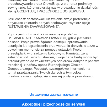
przechowywanie przez Crowd8 sp. z o.o. oraz podmioty
Tak, przejdź do strony
zewnętrzne, które wspierają nas w prowadzeniu działalności,
kliknij AKCEPTUJĘ I PRZECHODZĘ DO SERWISU.
Pozostań na Patronite
Jeśli chcesz dostosować lub zmienić swoje preferencje
dotyczące zbierania danych osobowych, wybierz opcję
"USTAWIENIA ZAAWANSOWANE".
Zgoda jest dobrowolna i możesz ją wycofać w
Kategorie
USTAWIENIACH ZAAWANSOWANYCH, gdzie jest także
opisane Twoje prawo żądania dostępu, sprostowania,
O Patronite
usunięcia lub ograniczenia przetwarzania danych, a także w
Dodatkowe produkty
dowolnym momencie za pomocą ustawień Twojej
przeglądarki w urządzeniu końcowym. Pamiętaj, że w
Pomoc
zależności od Twoich ustawień, Twoje dane będą mogły być
przekazywane do zewnętrznych odbiorców danych z państw
trzecich tj. z państw spoza Europejskiego Obszaru
Gospodarczego. Pozostałe szczegółowe informacje na
temat przetwarzania Twoich danych w tym celów
Regulamin
Polityka prywatności
Patronite Commons
przetwarzania znajdują się w naszej polityce prywatności.
Warunki korzystania z serwisu
Ustawienia zaawansowane
Akceptuję i przechodzę do serwisu
Unia Europejska