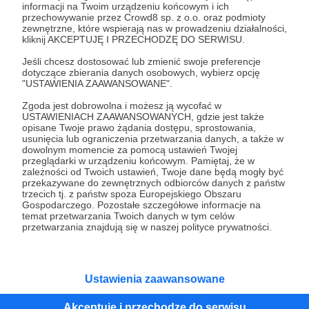
informacji na Twoim urządzeniu końcowym i ich
przechowywanie przez Crowd8 sp. z o.o. oraz podmioty
Tak, przejdź do strony
zewnętrzne, które wspierają nas w prowadzeniu działalności,
kliknij AKCEPTUJĘ I PRZECHODZĘ DO SERWISU.
Pozostań na Patronite
Jeśli chcesz dostosować lub zmienić swoje preferencje
dotyczące zbierania danych osobowych, wybierz opcję
"USTAWIENIA ZAAWANSOWANE".
Zgoda jest dobrowolna i możesz ją wycofać w
USTAWIENIACH ZAAWANSOWANYCH, gdzie jest także
Kategorie
opisane Twoje prawo żądania dostępu, sprostowania,
O Patronite
usunięcia lub ograniczenia przetwarzania danych, a także w
dowolnym momencie za pomocą ustawień Twojej
Dodatkowe produkty
przeglądarki w urządzeniu końcowym. Pamiętaj, że w
Pomoc
zależności od Twoich ustawień, Twoje dane będą mogły być
przekazywane do zewnętrznych odbiorców danych z państw
trzecich tj. z państw spoza Europejskiego Obszaru
Gospodarczego. Pozostałe szczegółowe informacje na
temat przetwarzania Twoich danych w tym celów
przetwarzania znajdują się w naszej polityce prywatności.
Regulamin
Polityka prywatności
Patronite Commons
Warunki korzystania z serwisu
Ustawienia zaawansowane
Akceptuję i przechodzę do serwisu