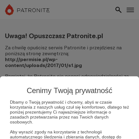
Uwaga! Opuszczasz Patronite.pl
Za chwilę opuścisz serwis Patronite i przejdziesz na
poniższą stronę zewnętrzną:
http://permisie.pl/wp-
content/uploads/2017/01/s1.jpg
Pamiętaj, że Patronite nie ponosi odpowiedzialności za
treści ani bezpieczeństwo odwiedzanych witryn.
Cenimy Twoją prywatność
Nie podawaj swoich danych logowania ani informacji
finansowych na podjerzanych stronach.
Dbamy o Twoją prywatność i chcemy, abyś w czasie
Sprawdź dokładnie adres URL, zanim klikniesz przycisk
korzystania z naszych usług czuł się komfortowo, dlatego też
"Tak, przejdź do strony".
poniżej prezentujemy Ci najważniejsze informacje o
Jeśli masz wątpliwości, wróć do Patronite i zweryfikuj
zasadach przetwarzania przez nas Twoich danych
osobowych.
link.
Aby wyrazić zgody na korzystanie z technologii
Czy na pewno chcesz kontynuować?
automatycznego śledzenia i zbierania danych, dostęp do