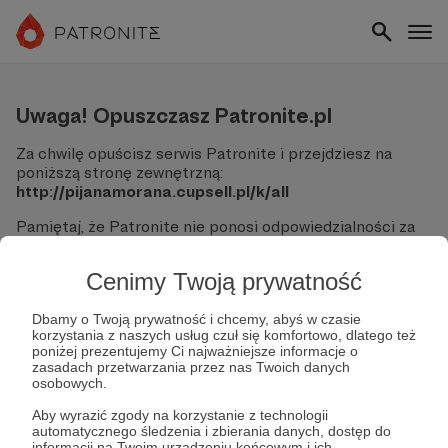
Uwaga! Opuszczasz Patronite.pl
Za chwilę opuścisz serwis Patronite i przejdziesz na
poniższą stronę zewnętrzną:
http://pijanamorana.cupsell.pl/k/all
Pamiętaj, że Patronite nie ponosi odpowiedzialności za
treści ani bezpieczeństwo odwiedzanych witryn.
Cenimy Twoją prywatność
Nie podawaj swoich danych logowania ani informacji
finansowych na podjerzanych stronach.
Sprawdź dokładnie adres URL, zanim klikniesz przycisk
Dbamy o Twoją prywatność i chcemy, abyś w czasie
korzystania z naszych usług czuł się komfortowo, dlatego też
"Tak, przejdź do strony".
poniżej prezentujemy Ci najważniejsze informacje o
Jeśli masz wątpliwości, wróć do Patronite i zweryfikuj
zasadach przetwarzania przez nas Twoich danych
link.
osobowych.
Czy na pewno chcesz kontynuować?
Aby wyrazić zgody na korzystanie z technologii
automatycznego śledzenia i zbierania danych, dostęp do
informacji na Twoim urządzeniu końcowym i ich