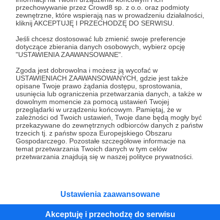
przechowywanie przez Crowd8 sp. z o.o. oraz podmioty
Tak, przejdź do strony
zewnętrzne, które wspierają nas w prowadzeniu działalności,
kliknij AKCEPTUJĘ I PRZECHODZĘ DO SERWISU.
Pozostań na Patronite
Jeśli chcesz dostosować lub zmienić swoje preferencje
dotyczące zbierania danych osobowych, wybierz opcję
"USTAWIENIA ZAAWANSOWANE".
Zgoda jest dobrowolna i możesz ją wycofać w
Kategorie
USTAWIENIACH ZAAWANSOWANYCH, gdzie jest także
opisane Twoje prawo żądania dostępu, sprostowania,
O Patronite
usunięcia lub ograniczenia przetwarzania danych, a także w
Dodatkowe produkty
dowolnym momencie za pomocą ustawień Twojej
przeglądarki w urządzeniu końcowym. Pamiętaj, że w
Pomoc
zależności od Twoich ustawień, Twoje dane będą mogły być
przekazywane do zewnętrznych odbiorców danych z państw
trzecich tj. z państw spoza Europejskiego Obszaru
Gospodarczego. Pozostałe szczegółowe informacje na
temat przetwarzania Twoich danych w tym celów
Regulamin
Polityka prywatności
Patronite Commons
przetwarzania znajdują się w naszej polityce prywatności.
Warunki korzystania z serwisu
Ustawienia zaawansowane
Akceptuję i przechodzę do serwisu
Unia Europejska