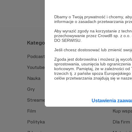
Dbamy o Twoją prywatność i chcemy, abyś 
informacje o zasadach przetwarzania pr
Aby wyrazić zgody na korzystanie z techn
przechowywanie przez Crowd8 sp. z o.o.
DO SERWISU.
Kategorie
O Patro
Jeśli chcesz dostosować lub zmienić sw
Podcast
Jak to dz
Zgoda jest dobrowolna i możesz ją wyc
sprostowania, usunięcia lub ograniczeni
Youtube
Funkcje 
końcowym. Pamiętaj, że w zależności od
trzecich tj. z państw spoza Europejskie
Nauka
Dlaczego
celów przetwarzania znajdują się w naszej
Gry
Baza wie
Streamerzy
Opinie 
Ustawienia zaaw
Film
Kup wspa
Polityka
Dla firm