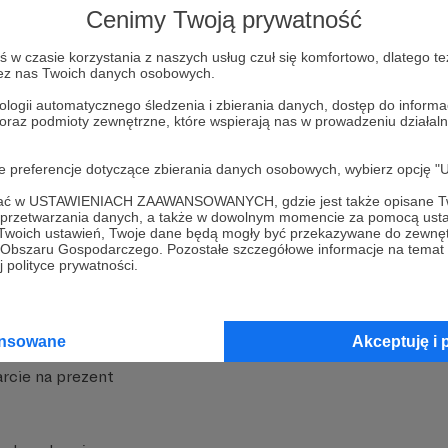
Cenimy Twoją prywatność
w czasie korzystania z naszych usług czuł się komfortowo, dlatego te
zez nas Twoich danych osobowych.
ologii automatycznego śledzenia i zbierania danych, dostęp do inform
 oraz podmioty zewnętrzne, które wspierają nas w prowadzeniu dział
nite
Dodatkowe produkty
oje preferencje dotyczące zbierania danych osobowych, wybierz op
iała
MCN Patronite
ofać w USTAWIENIACH ZAAWANSOWANYCH, gdzie jest także opisane Tw
a przetwarzania danych, a także w dowolnym momencie za pomocą usta
Patronite
Suppi.pl
 Twoich ustawień, Twoje dane będą mogły być przekazywane do zewnę
go Obszaru Gospodarczego. Pozostałe szczegółowe informacje na temat
 Patronite?
Twój sklep z gadżetami
 polityce prywatności.
dzy
Zniżki dla Patronów
Twórców
Projekt AI
ansowane
Akceptuję i 
rcie na prezent