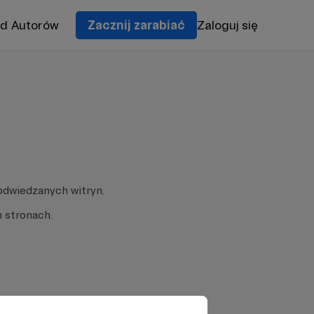
od Autorów
Zacznij zarabiać
Zaloguj się
odwiedzanych witryn.
 stronach.