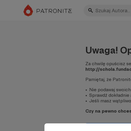
Uwaga! Op
Za chwilę opuścisz se
http://schola.funda
Pamiętaj, że Patroni
Nie podawaj swoich
Sprawdź dokładnie a
Jeśli masz wątpliwoś
Czy na pewno chce
Tak, przejdź do 