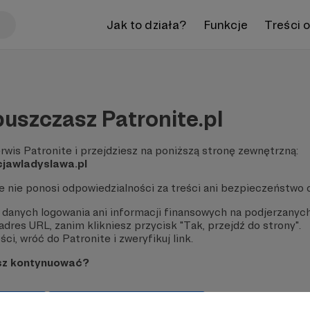
Jak to działa?
Funkcje
Treści 
uszczasz Patronite.pl
rwis Patronite i przejdziesz na poniższą stronę zewnętrzną:
cjawladyslawa.pl
te nie ponosi odpowiedzialności za treści ani bezpieczeństwo 
 danych logowania ani informacji finansowych na podjerzanych
dres URL, zanim klikniesz przycisk "Tak, przejdź do strony".
ci, wróć do Patronite i zweryfikuj link.
sz kontynuować?
strony
Pozostań na Patronite