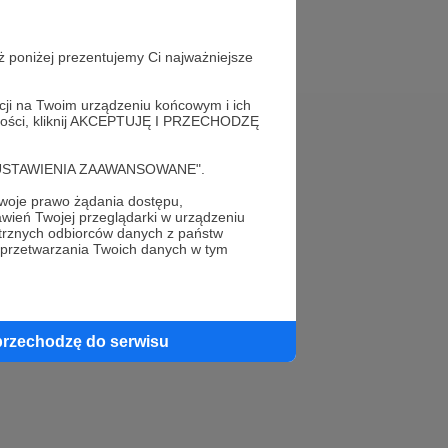
ż poniżej prezentujemy Ci najważniejsze
acji na Twoim urządzeniu końcowym i ich
alności, kliknij AKCEPTUJĘ I PRZECHODZĘ
Pomoc
cję "USTAWIENIA ZAAWANSOWANE".
FAQ
oje prawo żądania dostępu,
wień Twojej przeglądarki w urządzeniu
Kontakt z zespołem Patronite
trznych odbiorców danych z państw
 przetwarzania Twoich danych w tym
Zgłoś nadużycie
Rada Naukowa
przechodzę do serwisu