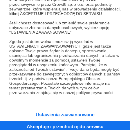
przechowywanie przez Crowd8 sp. z o.o. oraz podmioty
Tak, przejdź do strony
zewnętrzne, które wspierają nas w prowadzeniu działalności,
kliknij AKCEPTUJĘ I PRZECHODZĘ DO SERWISU.
Pozostań na Patronite
Jeśli chcesz dostosować lub zmienić swoje preferencje
dotyczące zbierania danych osobowych, wybierz opcję
"USTAWIENIA ZAAWANSOWANE".
Zgoda jest dobrowolna i możesz ją wycofać w
Kategorie
USTAWIENIACH ZAAWANSOWANYCH, gdzie jest także
opisane Twoje prawo żądania dostępu, sprostowania,
O Patronite
usunięcia lub ograniczenia przetwarzania danych, a także w
Dodatkowe produkty
dowolnym momencie za pomocą ustawień Twojej
przeglądarki w urządzeniu końcowym. Pamiętaj, że w
Pomoc
zależności od Twoich ustawień, Twoje dane będą mogły być
przekazywane do zewnętrznych odbiorców danych z państw
trzecich tj. z państw spoza Europejskiego Obszaru
Gospodarczego. Pozostałe szczegółowe informacje na
temat przetwarzania Twoich danych w tym celów
Regulamin
Polityka prywatności
Patronite Commons
przetwarzania znajdują się w naszej polityce prywatności.
Warunki korzystania z serwisu
Ustawienia zaawansowane
Akceptuję i przechodzę do serwisu
Unia Europejska