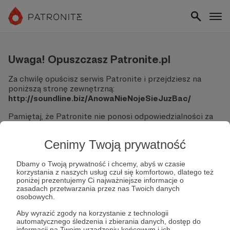
Uwaga! Opuszczasz Patronite.pl
Za chwilę opuścisz serwis Patronite i przejdziesz na
poniższą stronę zewnętrzną:
http://soundline.biz/AnowaNieNojeSieJuzBac/
Pamiętaj, że Patronite nie ponosi odpowiedzialności za
treści ani bezpieczeństwo odwiedzanych witryn.
Cenimy Twoją prywatność
Nie podawaj swoich danych logowania ani informacji
finansowych na podjerzanych stronach.
Sprawdź dokładnie adres URL, zanim klikniesz przycisk
Dbamy o Twoją prywatność i chcemy, abyś w czasie
korzystania z naszych usług czuł się komfortowo, dlatego też
"Tak, przejdź do strony".
poniżej prezentujemy Ci najważniejsze informacje o
Jeśli masz wątpliwości, wróć do Patronite i zweryfikuj
zasadach przetwarzania przez nas Twoich danych
link.
osobowych.
Czy na pewno chcesz kontynuować?
Aby wyrazić zgody na korzystanie z technologii
automatycznego śledzenia i zbierania danych, dostęp do
informacji na Twoim urządzeniu końcowym i ich