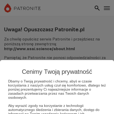
Uwaga! Opuszczasz Patronite.pl
Za chwilę opuścisz serwis Patronite i przejdziesz na
poniższą stronę zewnętrzną:
http://www.asai.science/about.html
Pamiętaj, że Patronite nie ponosi odpowiedzialności za
treści ani bezpieczeństwo odwiedzanych witryn.
Cenimy Twoją prywatność
Nie podawaj swoich danych logowania ani informacji
finansowych na podjerzanych stronach.
Sprawdź dokładnie adres URL, zanim klikniesz przycisk
Dbamy o Twoją prywatność i chcemy, abyś w czasie
korzystania z naszych usług czuł się komfortowo, dlatego też
"Tak, przejdź do strony".
poniżej prezentujemy Ci najważniejsze informacje o
Jeśli masz wątpliwości, wróć do Patronite i zweryfikuj
zasadach przetwarzania przez nas Twoich danych
link.
osobowych.
Czy na pewno chcesz kontynuować?
Aby wyrazić zgody na korzystanie z technologii
automatycznego śledzenia i zbierania danych, dostęp do
informacji na Twoim urządzeniu końcowym i ich