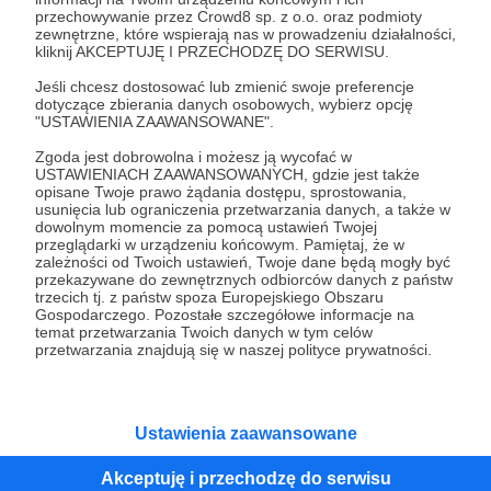
przechowywanie przez Crowd8 sp. z o.o. oraz podmioty
Tak, przejdź do strony
zewnętrzne, które wspierają nas w prowadzeniu działalności,
kliknij AKCEPTUJĘ I PRZECHODZĘ DO SERWISU.
Pozostań na Patronite
Jeśli chcesz dostosować lub zmienić swoje preferencje
dotyczące zbierania danych osobowych, wybierz opcję
"USTAWIENIA ZAAWANSOWANE".
Zgoda jest dobrowolna i możesz ją wycofać w
Kategorie
USTAWIENIACH ZAAWANSOWANYCH, gdzie jest także
opisane Twoje prawo żądania dostępu, sprostowania,
O Patronite
usunięcia lub ograniczenia przetwarzania danych, a także w
Dodatkowe produkty
dowolnym momencie za pomocą ustawień Twojej
przeglądarki w urządzeniu końcowym. Pamiętaj, że w
Pomoc
zależności od Twoich ustawień, Twoje dane będą mogły być
przekazywane do zewnętrznych odbiorców danych z państw
trzecich tj. z państw spoza Europejskiego Obszaru
Gospodarczego. Pozostałe szczegółowe informacje na
temat przetwarzania Twoich danych w tym celów
Regulamin
Polityka prywatności
Patronite Commons
przetwarzania znajdują się w naszej polityce prywatności.
Warunki korzystania z serwisu
Ustawienia zaawansowane
Akceptuję i przechodzę do serwisu
Unia Europejska