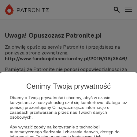
Uwaga! Opuszczasz Patronite.pl
Za chwilę opuścisz serwis Patronite i przejdziesz na
poniższą stronę zewnętrzną:
http://www.fundacjalasnaturalny.pl/2019/06/3546/
Pamiętaj, że Patronite nie ponosi odpowiedzialności za
treści ani bezpieczeństwo odwiedzanych witryn.
Cenimy Twoją prywatność
Nie podawaj swoich danych logowania ani informacji
finansowych na podjerzanych stronach.
Sprawdź dokładnie adres URL, zanim klikniesz przycisk
Dbamy o Twoją prywatność i chcemy, abyś w czasie
korzystania z naszych usług czuł się komfortowo, dlatego też
"Tak, przejdź do strony".
poniżej prezentujemy Ci najważniejsze informacje o
Jeśli masz wątpliwości, wróć do Patronite i zweryfikuj
zasadach przetwarzania przez nas Twoich danych
link.
osobowych.
Czy na pewno chcesz kontynuować?
Aby wyrazić zgody na korzystanie z technologii
automatycznego śledzenia i zbierania danych, dostęp do
informacji na Twoim urządzeniu końcowym i ich