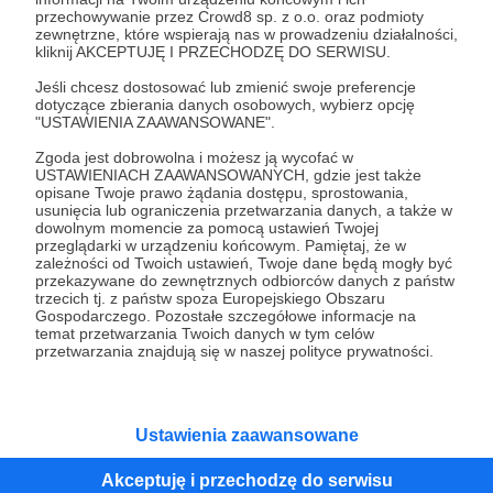
przechowywanie przez Crowd8 sp. z o.o. oraz podmioty
Tak, przejdź do strony
zewnętrzne, które wspierają nas w prowadzeniu działalności,
kliknij AKCEPTUJĘ I PRZECHODZĘ DO SERWISU.
Pozostań na Patronite
Jeśli chcesz dostosować lub zmienić swoje preferencje
dotyczące zbierania danych osobowych, wybierz opcję
"USTAWIENIA ZAAWANSOWANE".
Zgoda jest dobrowolna i możesz ją wycofać w
Kategorie
USTAWIENIACH ZAAWANSOWANYCH, gdzie jest także
opisane Twoje prawo żądania dostępu, sprostowania,
O Patronite
usunięcia lub ograniczenia przetwarzania danych, a także w
Dodatkowe produkty
dowolnym momencie za pomocą ustawień Twojej
przeglądarki w urządzeniu końcowym. Pamiętaj, że w
Pomoc
zależności od Twoich ustawień, Twoje dane będą mogły być
przekazywane do zewnętrznych odbiorców danych z państw
trzecich tj. z państw spoza Europejskiego Obszaru
Gospodarczego. Pozostałe szczegółowe informacje na
temat przetwarzania Twoich danych w tym celów
Regulamin
Polityka prywatności
Patronite Commons
przetwarzania znajdują się w naszej polityce prywatności.
Warunki korzystania z serwisu
Ustawienia zaawansowane
Akceptuję i przechodzę do serwisu
Unia Europejska