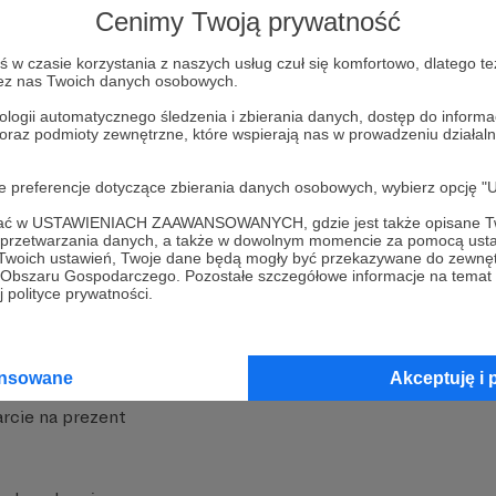
Cenimy Twoją prywatność
w czasie korzystania z naszych usług czuł się komfortowo, dlatego te
zez nas Twoich danych osobowych.
ologii automatycznego śledzenia i zbierania danych, dostęp do inform
 oraz podmioty zewnętrzne, które wspierają nas w prowadzeniu dział
nite
Dodatkowe produkty
oje preferencje dotyczące zbierania danych osobowych, wybierz op
iała
MCN Patronite
ofać w USTAWIENIACH ZAAWANSOWANYCH, gdzie jest także opisane Tw
a przetwarzania danych, a także w dowolnym momencie za pomocą usta
Patronite
Suppi.pl
 Twoich ustawień, Twoje dane będą mogły być przekazywane do zewnę
go Obszaru Gospodarczego. Pozostałe szczegółowe informacje na temat
 Patronite?
Twój sklep z gadżetami
 polityce prywatności.
dzy
Zniżki dla Patronów
Twórców
Projekt AI
ansowane
Akceptuję i 
rcie na prezent