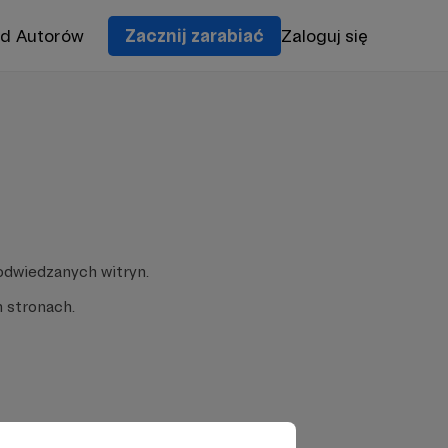
od Autorów
Zacznij zarabiać
Zaloguj się
odwiedzanych witryn.
 stronach.