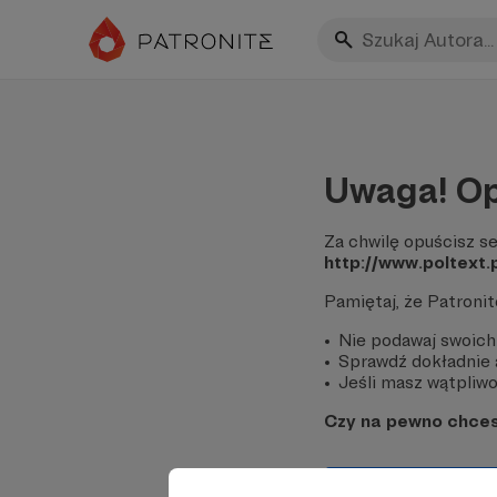
Uwaga! Op
Za chwilę opuścisz se
http://www.poltext.
Pamiętaj, że Patroni
Nie podawaj swoich
Sprawdź dokładnie a
Jeśli masz wątpliwoś
Czy na pewno chce
Tak, przejdź do 