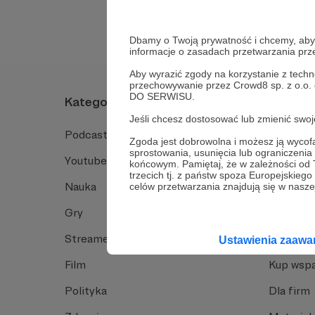
Dbamy o Twoją prywatność i chcemy, abyś 
informacje o zasadach przetwarzania pr
Aby wyrazić zgody na korzystanie z techn
przechowywanie przez Crowd8 sp. z o.o.
DO SERWISU.
Kategorie
O Patro
Jeśli chcesz dostosować lub zmienić sw
Podcast
Jak to dz
Zgoda jest dobrowolna i możesz ją wyc
sprostowania, usunięcia lub ograniczeni
Youtube
Funkcje 
końcowym. Pamiętaj, że w zależności od
trzecich tj. z państw spoza Europejskie
Nauka
Dlaczego
celów przetwarzania znajdują się w naszej
Gry
Baza wie
Streamerzy
Opinie 
Ustawienia zaaw
Film
Kup wspa
Polityka
Dla firm