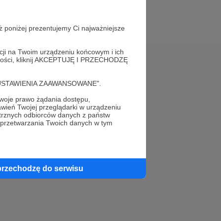
ż poniżej prezentujemy Ci najważniejsze
acji na Twoim urządzeniu końcowym i ich
alności, kliknij AKCEPTUJĘ I PRZECHODZĘ
Pomoc
cję "USTAWIENIA ZAAWANSOWANE".
FAQ
oje prawo żądania dostępu,
wień Twojej przeglądarki w urządzeniu
Kontakt z zespołem Patronite
trznych odbiorców danych z państw
 przetwarzania Twoich danych w tym
Zgłoś nadużycie
Rada Naukowa
przechodzę do serwisu