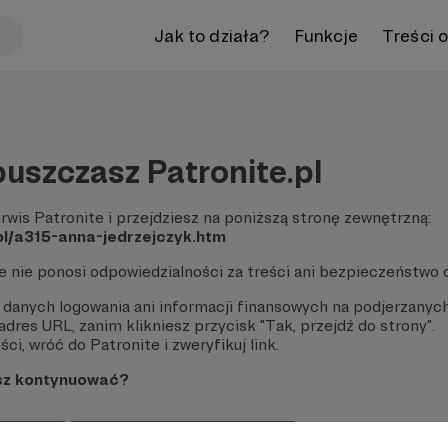
Jak to działa?
Funkcje
Treści 
uszczasz Patronite.pl
rwis Patronite i przejdziesz na poniższą stronę zewnętrzną:
pl/a315-anna-jedrzejczyk.htm
te nie ponosi odpowiedzialności za treści ani bezpieczeństwo 
 danych logowania ani informacji finansowych na podjerzanych
dres URL, zanim klikniesz przycisk "Tak, przejdź do strony".
ci, wróć do Patronite i zweryfikuj link.
sz kontynuować?
strony
Pozostań na Patronite