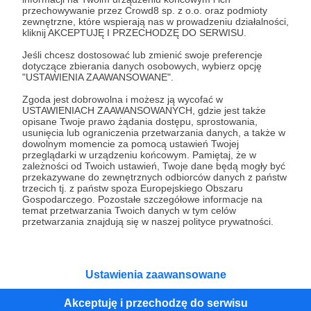
przechowywanie przez Crowd8 sp. z o.o. oraz podmioty
Tak, przejdź do strony
zewnętrzne, które wspierają nas w prowadzeniu działalności,
kliknij AKCEPTUJĘ I PRZECHODZĘ DO SERWISU.
Pozostań na Patronite
Jeśli chcesz dostosować lub zmienić swoje preferencje
dotyczące zbierania danych osobowych, wybierz opcję
"USTAWIENIA ZAAWANSOWANE".
Zgoda jest dobrowolna i możesz ją wycofać w
Kategorie
USTAWIENIACH ZAAWANSOWANYCH, gdzie jest także
opisane Twoje prawo żądania dostępu, sprostowania,
O Patronite
usunięcia lub ograniczenia przetwarzania danych, a także w
Dodatkowe produkty
dowolnym momencie za pomocą ustawień Twojej
przeglądarki w urządzeniu końcowym. Pamiętaj, że w
Pomoc
zależności od Twoich ustawień, Twoje dane będą mogły być
przekazywane do zewnętrznych odbiorców danych z państw
trzecich tj. z państw spoza Europejskiego Obszaru
Gospodarczego. Pozostałe szczegółowe informacje na
temat przetwarzania Twoich danych w tym celów
Regulamin
Polityka prywatności
Patronite Commons
przetwarzania znajdują się w naszej polityce prywatności.
Warunki korzystania z serwisu
Ustawienia zaawansowane
Akceptuję i przechodzę do serwisu
Unia Europejska