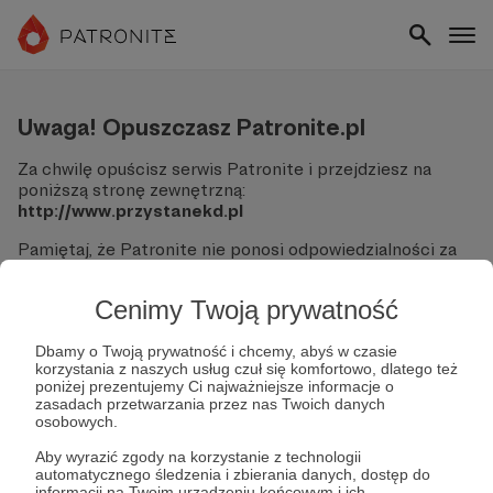
Uwaga! Opuszczasz Patronite.pl
Za chwilę opuścisz serwis Patronite i przejdziesz na
poniższą stronę zewnętrzną:
http://www.przystanekd.pl
Pamiętaj, że Patronite nie ponosi odpowiedzialności za
treści ani bezpieczeństwo odwiedzanych witryn.
Cenimy Twoją prywatność
Nie podawaj swoich danych logowania ani informacji
finansowych na podjerzanych stronach.
Sprawdź dokładnie adres URL, zanim klikniesz przycisk
Dbamy o Twoją prywatność i chcemy, abyś w czasie
korzystania z naszych usług czuł się komfortowo, dlatego też
"Tak, przejdź do strony".
poniżej prezentujemy Ci najważniejsze informacje o
Jeśli masz wątpliwości, wróć do Patronite i zweryfikuj
zasadach przetwarzania przez nas Twoich danych
link.
osobowych.
Czy na pewno chcesz kontynuować?
Aby wyrazić zgody na korzystanie z technologii
automatycznego śledzenia i zbierania danych, dostęp do
informacji na Twoim urządzeniu końcowym i ich