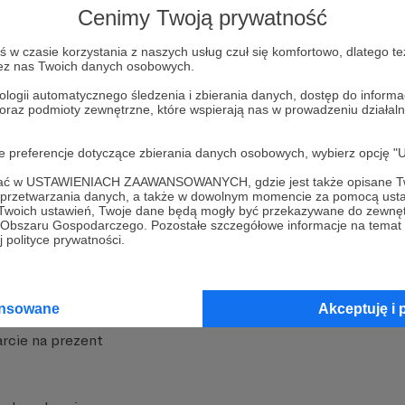
Cenimy Twoją prywatność
w czasie korzystania z naszych usług czuł się komfortowo, dlatego te
zez nas Twoich danych osobowych.
ologii automatycznego śledzenia i zbierania danych, dostęp do inform
 oraz podmioty zewnętrzne, które wspierają nas w prowadzeniu dział
nite
Dodatkowe produkty
oje preferencje dotyczące zbierania danych osobowych, wybierz op
iała
MCN Patronite
ofać w USTAWIENIACH ZAAWANSOWANYCH, gdzie jest także opisane Tw
a przetwarzania danych, a także w dowolnym momencie za pomocą usta
Patronite
Suppi.pl
 Twoich ustawień, Twoje dane będą mogły być przekazywane do zewnę
go Obszaru Gospodarczego. Pozostałe szczegółowe informacje na temat
 Patronite?
Twój sklep z gadżetami
 polityce prywatności.
dzy
Zniżki dla Patronów
Twórców
Projekt AI
ansowane
Akceptuję i 
rcie na prezent