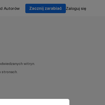
od Autorów
Zacznij zarabiać
Zaloguj się
odwiedzanych witryn.
 stronach.