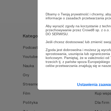
Dbamy o Twoją prywatność i chcemy, abyś 
informacje o zasadach przetwarzania pr
Aby wyrazić zgody na korzystanie z techn
przechowywanie przez Crowd8 sp. z o.o.
DO SERWISU.
Kategorie
O Patro
Jeśli chcesz dostosować lub zmienić sw
Podcast
Jak to dz
Zgoda jest dobrowolna i możesz ją wyc
sprostowania, usunięcia lub ograniczeni
Youtube
Funkcje 
końcowym. Pamiętaj, że w zależności od
trzecich tj. z państw spoza Europejskie
Nauka
Dlaczego
celów przetwarzania znajdują się w naszej
Gry
Baza wie
Streamerzy
Opinie 
Ustawienia zaaw
Film
Kup wspa
Polityka
Dla firm