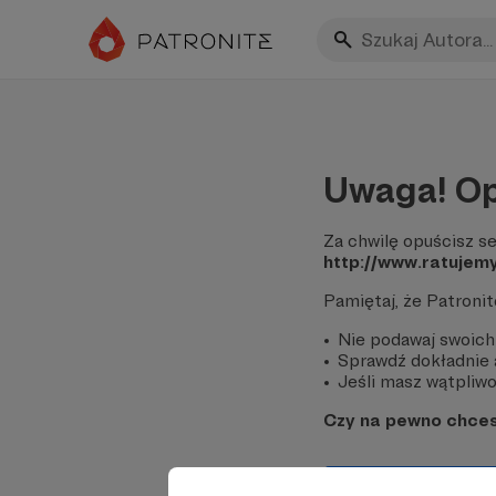
Uwaga! Op
Za chwilę opuścisz se
http://www.ratujemy
Pamiętaj, że Patroni
Nie podawaj swoich
Sprawdź dokładnie a
Jeśli masz wątpliwoś
Czy na pewno chce
Tak, przejdź do 