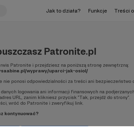
Jak to działa?
Funkcje
Treści 
uszczasz Patronite.pl
rwis Patronite i przejdziesz na poniższą stronę zewnętrzną:
saabine.pl/wyprawy/uparci-jak-osiol/
te nie ponosi odpowiedzialności za treści ani bezpieczeństwo 
 danych logowania ani informacji finansowych na podjerzanych
dres URL, zanim klikniesz przycisk "Tak, przejdź do strony".
ci, wróć do Patronite i zweryfikuj link.
sz kontynuować?
strony
Pozostań na Patronite