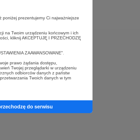
ż poniżej prezentujemy Ci najważniejsze
acji na Twoim urządzeniu końcowym i ich
alności, kliknij AKCEPTUJĘ I PRZECHODZĘ
Pomoc
cję "USTAWIENIA ZAAWANSOWANE".
FAQ
oje prawo żądania dostępu,
wień Twojej przeglądarki w urządzeniu
Kontakt z zespołem Patronite
trznych odbiorców danych z państw
 przetwarzania Twoich danych w tym
Zgłoś nadużycie
Rada Naukowa
przechodzę do serwisu