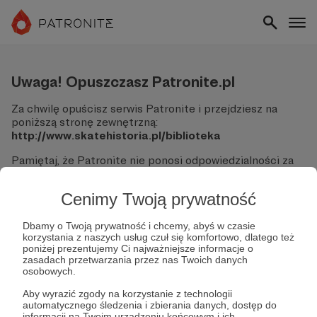
Uwaga! Opuszczasz Patronite.pl
Za chwilę opuścisz serwis Patronite i przejdziesz na
poniższą stronę zewnętrzną:
http://www.skatehistoria.pl/biblioteka
Pamiętaj, że Patronite nie ponosi odpowiedzialności za
treści ani bezpieczeństwo odwiedzanych witryn.
Cenimy Twoją prywatność
Nie podawaj swoich danych logowania ani informacji
finansowych na podjerzanych stronach.
Sprawdź dokładnie adres URL, zanim klikniesz przycisk
Dbamy o Twoją prywatność i chcemy, abyś w czasie
korzystania z naszych usług czuł się komfortowo, dlatego też
"Tak, przejdź do strony".
poniżej prezentujemy Ci najważniejsze informacje o
Jeśli masz wątpliwości, wróć do Patronite i zweryfikuj
zasadach przetwarzania przez nas Twoich danych
link.
osobowych.
Czy na pewno chcesz kontynuować?
Aby wyrazić zgody na korzystanie z technologii
automatycznego śledzenia i zbierania danych, dostęp do
informacji na Twoim urządzeniu końcowym i ich