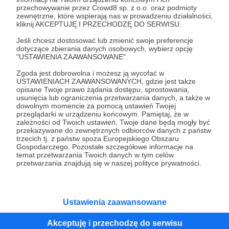
przechowywanie przez Crowd8 sp. z o.o. oraz podmioty
Tak, przejdź do strony
zewnętrzne, które wspierają nas w prowadzeniu działalności,
kliknij AKCEPTUJĘ I PRZECHODZĘ DO SERWISU.
Pozostań na Patronite
Jeśli chcesz dostosować lub zmienić swoje preferencje
dotyczące zbierania danych osobowych, wybierz opcję
"USTAWIENIA ZAAWANSOWANE".
Zgoda jest dobrowolna i możesz ją wycofać w
Kategorie
USTAWIENIACH ZAAWANSOWANYCH, gdzie jest także
opisane Twoje prawo żądania dostępu, sprostowania,
O Patronite
usunięcia lub ograniczenia przetwarzania danych, a także w
Dodatkowe produkty
dowolnym momencie za pomocą ustawień Twojej
przeglądarki w urządzeniu końcowym. Pamiętaj, że w
Pomoc
zależności od Twoich ustawień, Twoje dane będą mogły być
przekazywane do zewnętrznych odbiorców danych z państw
trzecich tj. z państw spoza Europejskiego Obszaru
Gospodarczego. Pozostałe szczegółowe informacje na
temat przetwarzania Twoich danych w tym celów
Regulamin
Polityka prywatności
Patronite Commons
przetwarzania znajdują się w naszej polityce prywatności.
Warunki korzystania z serwisu
Ustawienia zaawansowane
Akceptuję i przechodzę do serwisu
Unia Europejska