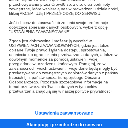
przechowywanie przez Crowd8 sp. z o.o. oraz podmioty
Tak, przejdź do strony
zewnętrzne, które wspierają nas w prowadzeniu działalności,
kliknij AKCEPTUJĘ I PRZECHODZĘ DO SERWISU.
Pozostań na Patronite
Jeśli chcesz dostosować lub zmienić swoje preferencje
dotyczące zbierania danych osobowych, wybierz opcję
"USTAWIENIA ZAAWANSOWANE".
Zgoda jest dobrowolna i możesz ją wycofać w
Kategorie
USTAWIENIACH ZAAWANSOWANYCH, gdzie jest także
opisane Twoje prawo żądania dostępu, sprostowania,
O Patronite
usunięcia lub ograniczenia przetwarzania danych, a także w
Dodatkowe produkty
dowolnym momencie za pomocą ustawień Twojej
przeglądarki w urządzeniu końcowym. Pamiętaj, że w
Pomoc
zależności od Twoich ustawień, Twoje dane będą mogły być
przekazywane do zewnętrznych odbiorców danych z państw
trzecich tj. z państw spoza Europejskiego Obszaru
Gospodarczego. Pozostałe szczegółowe informacje na
temat przetwarzania Twoich danych w tym celów
Regulamin
Polityka prywatności
Patronite Commons
przetwarzania znajdują się w naszej polityce prywatności.
Warunki korzystania z serwisu
Ustawienia zaawansowane
Akceptuję i przechodzę do serwisu
Unia Europejska