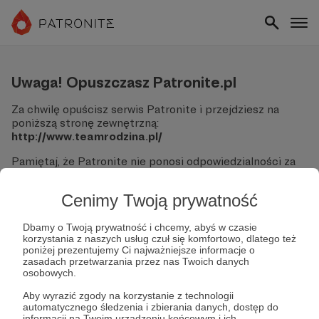
Uwaga! Opuszczasz Patronite.pl
Za chwilę opuścisz serwis Patronite i przejdziesz na
poniższą stronę zewnętrzną:
http://www.teamrodzina.pl/
Pamiętaj, że Patronite nie ponosi odpowiedzialności za
treści ani bezpieczeństwo odwiedzanych witryn.
Cenimy Twoją prywatność
Nie podawaj swoich danych logowania ani informacji
finansowych na podjerzanych stronach.
Sprawdź dokładnie adres URL, zanim klikniesz przycisk
Dbamy o Twoją prywatność i chcemy, abyś w czasie
korzystania z naszych usług czuł się komfortowo, dlatego też
"Tak, przejdź do strony".
poniżej prezentujemy Ci najważniejsze informacje o
Jeśli masz wątpliwości, wróć do Patronite i zweryfikuj
zasadach przetwarzania przez nas Twoich danych
link.
osobowych.
Czy na pewno chcesz kontynuować?
Aby wyrazić zgody na korzystanie z technologii
automatycznego śledzenia i zbierania danych, dostęp do
informacji na Twoim urządzeniu końcowym i ich