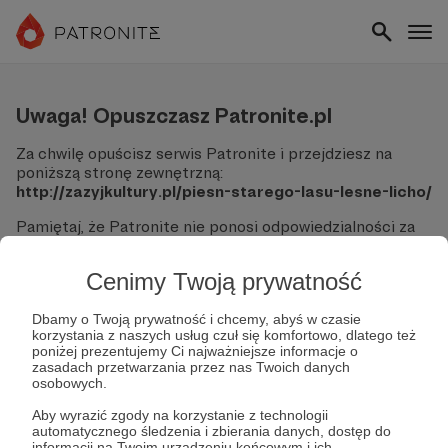
Uwaga! Opuszczasz Patronite.pl
Za chwilę opuścisz serwis Patronite i przejdziesz na
poniższą stronę zewnętrzną:
http://zazyjkultury.pl/piesn-starego-lasu-lesne-licho/
Pamiętaj, że Patronite nie ponosi odpowiedzialności za
treści ani bezpieczeństwo odwiedzanych witryn.
Cenimy Twoją prywatność
Nie podawaj swoich danych logowania ani informacji
finansowych na podjerzanych stronach.
Sprawdź dokładnie adres URL, zanim klikniesz przycisk
Dbamy o Twoją prywatność i chcemy, abyś w czasie
korzystania z naszych usług czuł się komfortowo, dlatego też
"Tak, przejdź do strony".
poniżej prezentujemy Ci najważniejsze informacje o
Jeśli masz wątpliwości, wróć do Patronite i zweryfikuj
zasadach przetwarzania przez nas Twoich danych
link.
osobowych.
Czy na pewno chcesz kontynuować?
Aby wyrazić zgody na korzystanie z technologii
automatycznego śledzenia i zbierania danych, dostęp do
informacji na Twoim urządzeniu końcowym i ich