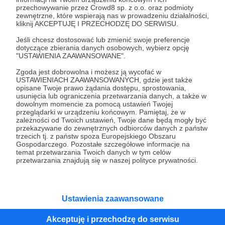
przechowywanie przez Crowd8 sp. z o.o. oraz podmioty
Tak, przejdź do strony
zewnętrzne, które wspierają nas w prowadzeniu działalności,
kliknij AKCEPTUJĘ I PRZECHODZĘ DO SERWISU.
Pozostań na Patronite
Jeśli chcesz dostosować lub zmienić swoje preferencje
dotyczące zbierania danych osobowych, wybierz opcję
"USTAWIENIA ZAAWANSOWANE".
Zgoda jest dobrowolna i możesz ją wycofać w
Kategorie
USTAWIENIACH ZAAWANSOWANYCH, gdzie jest także
opisane Twoje prawo żądania dostępu, sprostowania,
O Patronite
usunięcia lub ograniczenia przetwarzania danych, a także w
Dodatkowe produkty
dowolnym momencie za pomocą ustawień Twojej
przeglądarki w urządzeniu końcowym. Pamiętaj, że w
Pomoc
zależności od Twoich ustawień, Twoje dane będą mogły być
przekazywane do zewnętrznych odbiorców danych z państw
trzecich tj. z państw spoza Europejskiego Obszaru
Gospodarczego. Pozostałe szczegółowe informacje na
temat przetwarzania Twoich danych w tym celów
Regulamin
Polityka prywatności
Patronite Commons
przetwarzania znajdują się w naszej polityce prywatności.
Warunki korzystania z serwisu
Ustawienia zaawansowane
Akceptuję i przechodzę do serwisu
Unia Europejska