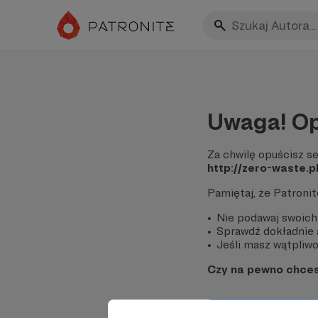
Uwaga! Op
Za chwilę opuścisz se
http://zero-waste.pl
Pamiętaj, że Patroni
Nie podawaj swoich
Sprawdź dokładnie a
Jeśli masz wątpliwoś
Czy na pewno chce
Tak, przejdź do 