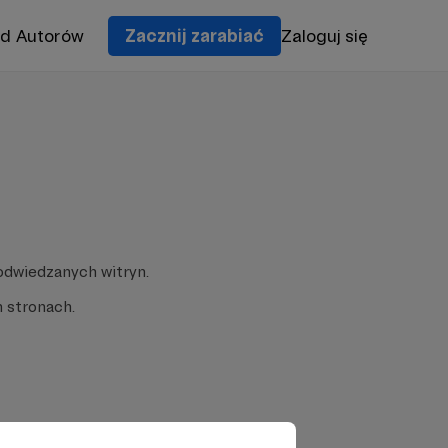
od Autorów
Zacznij zarabiać
Zaloguj się
odwiedzanych witryn.
 stronach.