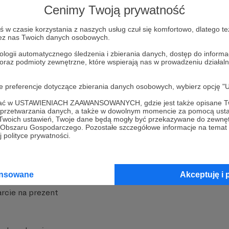
Cenimy Twoją prywatność
w czasie korzystania z naszych usług czuł się komfortowo, dlatego te
zez nas Twoich danych osobowych.
ologii automatycznego śledzenia i zbierania danych, dostęp do inform
 oraz podmioty zewnętrzne, które wspierają nas w prowadzeniu dział
nite
Dodatkowe produkty
oje preferencje dotyczące zbierania danych osobowych, wybierz op
iała
MCN Patronite
ofać w USTAWIENIACH ZAAWANSOWANYCH, gdzie jest także opisane Tw
a przetwarzania danych, a także w dowolnym momencie za pomocą usta
Patronite
Suppi.pl
 Twoich ustawień, Twoje dane będą mogły być przekazywane do zewnę
go Obszaru Gospodarczego. Pozostałe szczegółowe informacje na temat
 Patronite?
Twój sklep z gadżetami
 polityce prywatności.
dzy
Zniżki dla Patronów
Twórców
Projekt AI
ansowane
Akceptuję i 
rcie na prezent