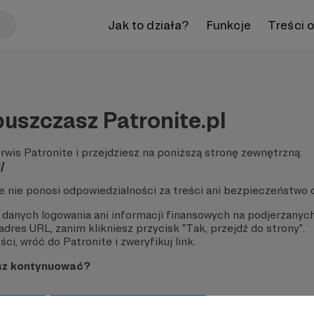
Jak to działa?
Funkcje
Treści 
uszczasz Patronite.pl
rwis Patronite i przejdziesz na poniższą stronę zewnętrzną:
/
te nie ponosi odpowiedzialności za treści ani bezpieczeństwo 
 danych logowania ani informacji finansowych na podjerzanych
dres URL, zanim klikniesz przycisk "Tak, przejdź do strony".
ci, wróć do Patronite i zweryfikuj link.
sz kontynuować?
strony
Pozostań na Patronite