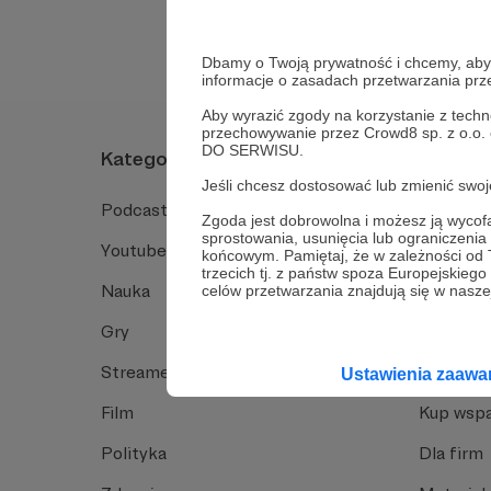
Dbamy o Twoją prywatność i chcemy, abyś 
informacje o zasadach przetwarzania pr
Aby wyrazić zgody na korzystanie z techn
przechowywanie przez Crowd8 sp. z o.o.
DO SERWISU.
Kategorie
O Patro
Jeśli chcesz dostosować lub zmienić sw
Podcast
Jak to dz
Zgoda jest dobrowolna i możesz ją wyc
sprostowania, usunięcia lub ograniczeni
Youtube
Funkcje 
końcowym. Pamiętaj, że w zależności od
trzecich tj. z państw spoza Europejskie
Nauka
Dlaczego
celów przetwarzania znajdują się w naszej
Gry
Baza wie
Streamerzy
Opinie 
Ustawienia zaaw
Film
Kup wspa
Polityka
Dla firm