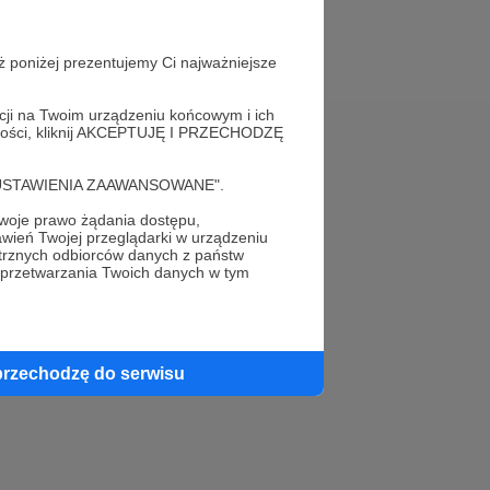
ż poniżej prezentujemy Ci najważniejsze
acji na Twoim urządzeniu końcowym i ich
alności, kliknij AKCEPTUJĘ I PRZECHODZĘ
Pomoc
cję "USTAWIENIA ZAAWANSOWANE".
FAQ
oje prawo żądania dostępu,
wień Twojej przeglądarki w urządzeniu
Kontakt z zespołem Patronite
trznych odbiorców danych z państw
 przetwarzania Twoich danych w tym
Zgłoś nadużycie
Rada Naukowa
przechodzę do serwisu