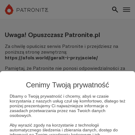
Uwaga! Opuszczasz Patronite.pl
Za chwilę opuścisz serwis Patronite i przejdziesz na
poniższą stronę zewnętrzną:
https://afols.world/geralt-i-przyjaciele/
Pamiętaj, że Patronite nie ponosi odpowiedzialności za
treści ani bezpieczeństwo odwiedzanych witryn.
Cenimy Twoją prywatność
Nie podawaj swoich danych logowania ani informacji
finansowych na podjerzanych stronach.
Sprawdź dokładnie adres URL, zanim klikniesz przycisk
Dbamy o Twoją prywatność i chcemy, abyś w czasie
korzystania z naszych usług czuł się komfortowo, dlatego też
"Tak, przejdź do strony".
poniżej prezentujemy Ci najważniejsze informacje o
Jeśli masz wątpliwości, wróć do Patronite i zweryfikuj
zasadach przetwarzania przez nas Twoich danych
link.
osobowych.
Czy na pewno chcesz kontynuować?
Aby wyrazić zgody na korzystanie z technologii
automatycznego śledzenia i zbierania danych, dostęp do
informacji na Twoim urządzeniu końcowym i ich