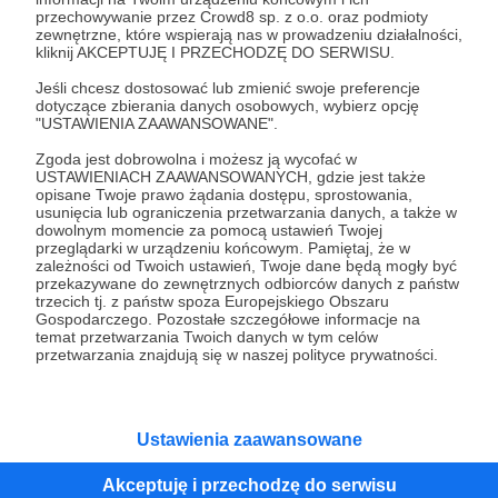
przechowywanie przez Crowd8 sp. z o.o. oraz podmioty
Tak, przejdź do strony
zewnętrzne, które wspierają nas w prowadzeniu działalności,
kliknij AKCEPTUJĘ I PRZECHODZĘ DO SERWISU.
Pozostań na Patronite
Jeśli chcesz dostosować lub zmienić swoje preferencje
dotyczące zbierania danych osobowych, wybierz opcję
"USTAWIENIA ZAAWANSOWANE".
Zgoda jest dobrowolna i możesz ją wycofać w
Kategorie
USTAWIENIACH ZAAWANSOWANYCH, gdzie jest także
opisane Twoje prawo żądania dostępu, sprostowania,
O Patronite
usunięcia lub ograniczenia przetwarzania danych, a także w
Dodatkowe produkty
dowolnym momencie za pomocą ustawień Twojej
przeglądarki w urządzeniu końcowym. Pamiętaj, że w
Pomoc
zależności od Twoich ustawień, Twoje dane będą mogły być
przekazywane do zewnętrznych odbiorców danych z państw
trzecich tj. z państw spoza Europejskiego Obszaru
Gospodarczego. Pozostałe szczegółowe informacje na
temat przetwarzania Twoich danych w tym celów
Regulamin
Polityka prywatności
Patronite Commons
przetwarzania znajdują się w naszej polityce prywatności.
Warunki korzystania z serwisu
Ustawienia zaawansowane
Akceptuję i przechodzę do serwisu
Unia Europejska