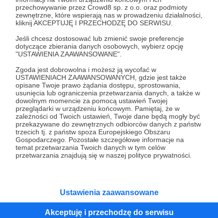
przechowywanie przez Crowd8 sp. z o.o. oraz podmioty
Tak, przejdź do strony
zewnętrzne, które wspierają nas w prowadzeniu działalności,
kliknij AKCEPTUJĘ I PRZECHODZĘ DO SERWISU.
Pozostań na Patronite
Jeśli chcesz dostosować lub zmienić swoje preferencje
dotyczące zbierania danych osobowych, wybierz opcję
"USTAWIENIA ZAAWANSOWANE".
Zgoda jest dobrowolna i możesz ją wycofać w
Kategorie
USTAWIENIACH ZAAWANSOWANYCH, gdzie jest także
opisane Twoje prawo żądania dostępu, sprostowania,
O Patronite
usunięcia lub ograniczenia przetwarzania danych, a także w
Dodatkowe produkty
dowolnym momencie za pomocą ustawień Twojej
przeglądarki w urządzeniu końcowym. Pamiętaj, że w
Pomoc
zależności od Twoich ustawień, Twoje dane będą mogły być
przekazywane do zewnętrznych odbiorców danych z państw
trzecich tj. z państw spoza Europejskiego Obszaru
Gospodarczego. Pozostałe szczegółowe informacje na
temat przetwarzania Twoich danych w tym celów
Regulamin
Polityka prywatności
Patronite Commons
przetwarzania znajdują się w naszej polityce prywatności.
Warunki korzystania z serwisu
Ustawienia zaawansowane
Akceptuję i przechodzę do serwisu
Unia Europejska