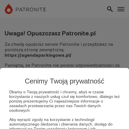
Uwaga! Opuszczasz Patronite.pl
Za chwilę opuścisz serwis Patronite i przejdziesz na
poniższą stronę zewnętrzną:
https://agendaparkingowa.pl/
Pamiętaj, że Patronite nie ponosi odpowiedzialności za
treści ani bezpieczeństwo odwiedzanych witryn.
Cenimy Twoją prywatność
Nie podawaj swoich danych logowania ani informacji
finansowych na podjerzanych stronach.
Sprawdź dokładnie adres URL, zanim klikniesz przycisk
Dbamy o Twoją prywatność i chcemy, abyś w czasie
korzystania z naszych usług czuł się komfortowo, dlatego też
"Tak, przejdź do strony".
poniżej prezentujemy Ci najważniejsze informacje o
Jeśli masz wątpliwości, wróć do Patronite i zweryfikuj
zasadach przetwarzania przez nas Twoich danych
link.
osobowych.
Czy na pewno chcesz kontynuować?
Aby wyrazić zgody na korzystanie z technologii
automatycznego śledzenia i zbierania danych, dostęp do
informacji na Twoim urządzeniu końcowym i ich