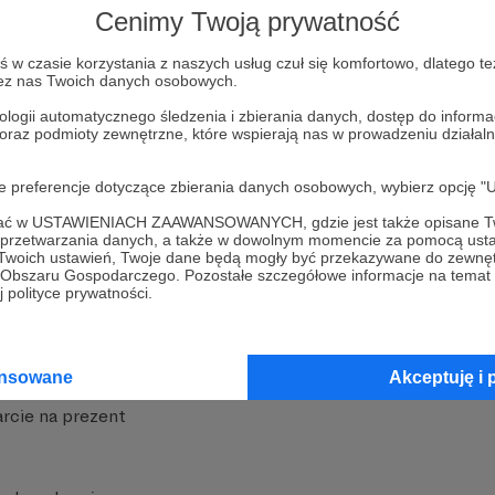
Cenimy Twoją prywatność
w czasie korzystania z naszych usług czuł się komfortowo, dlatego te
zez nas Twoich danych osobowych.
ologii automatycznego śledzenia i zbierania danych, dostęp do inform
 oraz podmioty zewnętrzne, które wspierają nas w prowadzeniu dział
nite
Dodatkowe produkty
oje preferencje dotyczące zbierania danych osobowych, wybierz op
iała
MCN Patronite
ofać w USTAWIENIACH ZAAWANSOWANYCH, gdzie jest także opisane Tw
a przetwarzania danych, a także w dowolnym momencie za pomocą usta
Patronite
Suppi.pl
 Twoich ustawień, Twoje dane będą mogły być przekazywane do zewnę
go Obszaru Gospodarczego. Pozostałe szczegółowe informacje na temat
 Patronite?
Twój sklep z gadżetami
 polityce prywatności.
dzy
Zniżki dla Patronów
Twórców
Projekt AI
ansowane
Akceptuję i 
rcie na prezent