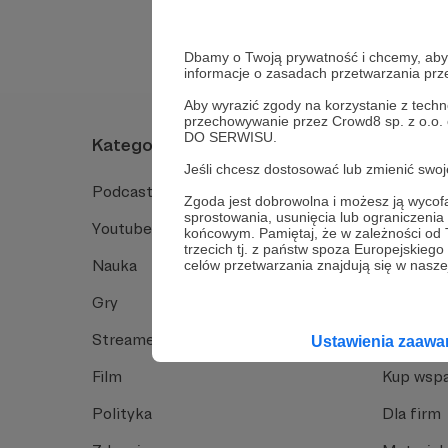
Dbamy o Twoją prywatność i chcemy, abyś 
informacje o zasadach przetwarzania pr
Aby wyrazić zgody na korzystanie z techn
przechowywanie przez Crowd8 sp. z o.o.
DO SERWISU.
Kategorie
O Patro
Jeśli chcesz dostosować lub zmienić sw
Podcast
Jak to dz
Zgoda jest dobrowolna i możesz ją wyc
sprostowania, usunięcia lub ograniczeni
Youtube
Funkcje 
końcowym. Pamiętaj, że w zależności od
trzecich tj. z państw spoza Europejskie
Nauka
Dlaczego
celów przetwarzania znajdują się w naszej
Gry
Baza wie
Streamerzy
Opinie 
Ustawienia zaaw
Film
Kup wspa
Polityka
Dla firm