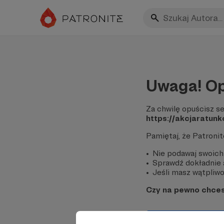
Uwaga! Op
Za chwilę opuścisz se
https://akcjaratun
Pamiętaj, że Patroni
Nie podawaj swoich
Sprawdź dokładnie a
Jeśli masz wątpliwoś
Czy na pewno chce
Tak, przejdź do 