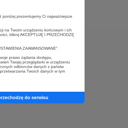
ż poniżej prezentujemy Ci najważniejsze
acji na Twoim urządzeniu końcowym i ich
alności, kliknij AKCEPTUJĘ I PRZECHODZĘ
Pomoc
cję "USTAWIENIA ZAAWANSOWANE".
FAQ
oje prawo żądania dostępu,
wień Twojej przeglądarki w urządzeniu
Kontakt z zespołem Patronite
trznych odbiorców danych z państw
 przetwarzania Twoich danych w tym
Zgłoś nadużycie
Rada Naukowa
przechodzę do serwisu