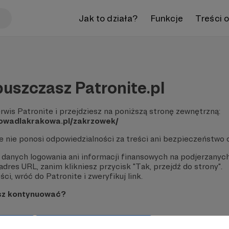
Jak to działa?
Funkcje
Treści 
uszczasz Patronite.pl
rwis Patronite i przejdziesz na poniższą stronę zewnętrzną:
kowadlakrakowa.pl/zakrzowek/
te nie ponosi odpowiedzialności za treści ani bezpieczeństwo 
 danych logowania ani informacji finansowych na podjerzanych
dres URL, zanim klikniesz przycisk "Tak, przejdź do strony".
ci, wróć do Patronite i zweryfikuj link.
sz kontynuować?
strony
Pozostań na Patronite