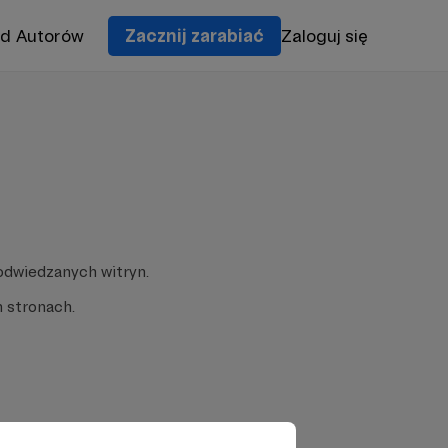
od Autorów
Zacznij zarabiać
Zaloguj się
odwiedzanych witryn.
 stronach.