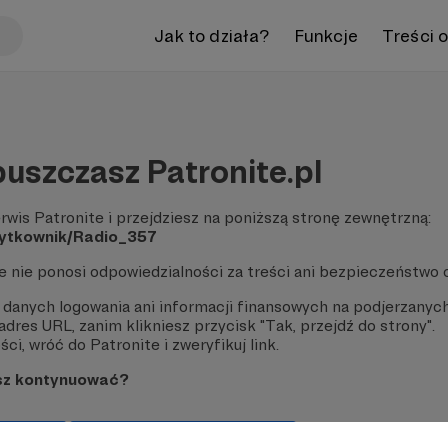
Jak to działa?
Funkcje
Treści 
uszczasz Patronite.pl
rwis Patronite i przejdziesz na poniższą stronę zewnętrzną:
uzytkownik/Radio_357
te nie ponosi odpowiedzialności za treści ani bezpieczeństwo 
 danych logowania ani informacji finansowych na podjerzanych
dres URL, zanim klikniesz przycisk "Tak, przejdź do strony".
ci, wróć do Patronite i zweryfikuj link.
sz kontynuować?
strony
Pozostań na Patronite