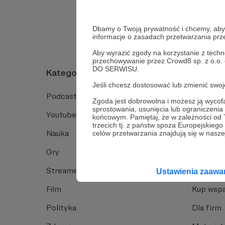
Dbamy o Twoją prywatność i chcemy, abyś 
informacje o zasadach przetwarzania pr
Aby wyrazić zgody na korzystanie z techn
przechowywanie przez Crowd8 sp. z o.o.
DO SERWISU.
Kategorie
O Patro
Jeśli chcesz dostosować lub zmienić sw
Podcast
Jak to dz
Zgoda jest dobrowolna i możesz ją wyc
sprostowania, usunięcia lub ograniczeni
Youtube
Funkcje 
końcowym. Pamiętaj, że w zależności od
trzecich tj. z państw spoza Europejskie
Nauka
Dlaczego
celów przetwarzania znajdują się w naszej
Gry
Baza wie
Streamerzy
Opinie 
Ustawienia zaaw
Film
Kup wspa
Polityka
Dla firm