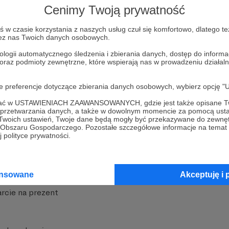
Cenimy Twoją prywatność
w czasie korzystania z naszych usług czuł się komfortowo, dlatego te
zez nas Twoich danych osobowych.
ologii automatycznego śledzenia i zbierania danych, dostęp do inform
 oraz podmioty zewnętrzne, które wspierają nas w prowadzeniu dział
nite
Dodatkowe produkty
oje preferencje dotyczące zbierania danych osobowych, wybierz op
iała
MCN Patronite
ofać w USTAWIENIACH ZAAWANSOWANYCH, gdzie jest także opisane Tw
a przetwarzania danych, a także w dowolnym momencie za pomocą usta
Patronite
Suppi.pl
 Twoich ustawień, Twoje dane będą mogły być przekazywane do zewnę
go Obszaru Gospodarczego. Pozostałe szczegółowe informacje na temat
 Patronite?
Twój sklep z gadżetami
 polityce prywatności.
dzy
Zniżki dla Patronów
Twórców
Projekt AI
ansowane
Akceptuję i 
rcie na prezent