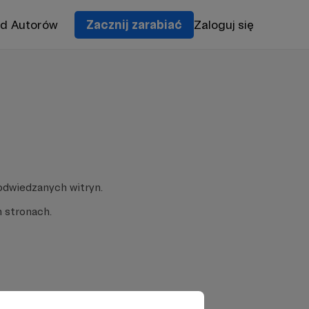
od Autorów
Zacznij zarabiać
Zaloguj się
odwiedzanych witryn.
 stronach.