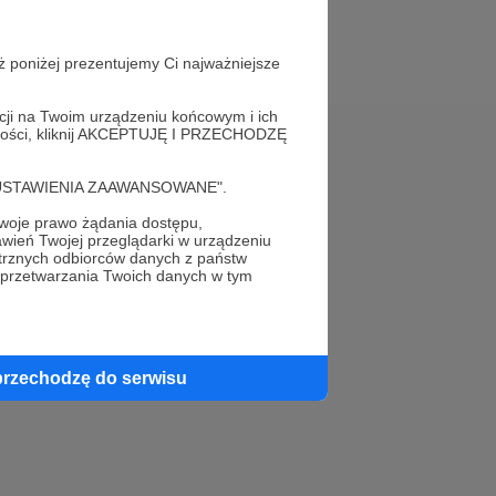
ż poniżej prezentujemy Ci najważniejsze
acji na Twoim urządzeniu końcowym i ich
alności, kliknij AKCEPTUJĘ I PRZECHODZĘ
Pomoc
cję "USTAWIENIA ZAAWANSOWANE".
FAQ
oje prawo żądania dostępu,
wień Twojej przeglądarki w urządzeniu
Kontakt z zespołem Patronite
trznych odbiorców danych z państw
 przetwarzania Twoich danych w tym
Zgłoś nadużycie
Rada Naukowa
przechodzę do serwisu