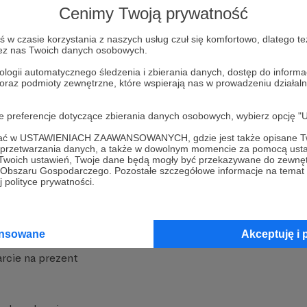
Cenimy Twoją prywatność
w czasie korzystania z naszych usług czuł się komfortowo, dlatego te
zez nas Twoich danych osobowych.
ologii automatycznego śledzenia i zbierania danych, dostęp do inform
 oraz podmioty zewnętrzne, które wspierają nas w prowadzeniu dział
nite
Dodatkowe produkty
oje preferencje dotyczące zbierania danych osobowych, wybierz op
iała
MCN Patronite
ofać w USTAWIENIACH ZAAWANSOWANYCH, gdzie jest także opisane Tw
a przetwarzania danych, a także w dowolnym momencie za pomocą usta
Patronite
Suppi.pl
 Twoich ustawień, Twoje dane będą mogły być przekazywane do zewnę
go Obszaru Gospodarczego. Pozostałe szczegółowe informacje na temat
 Patronite?
Twój sklep z gadżetami
 polityce prywatności.
dzy
Zniżki dla Patronów
Twórców
Projekt AI
ansowane
Akceptuję i 
rcie na prezent