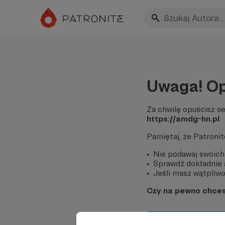
Uwaga! Op
Za chwilę opuścisz se
https://amdg-hn.pl
Pamiętaj, że Patroni
Nie podawaj swoich
Sprawdź dokładnie a
Jeśli masz wątpliwoś
Czy na pewno chce
Tak, przejdź do 