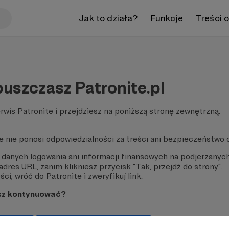
Jak to działa?
Funkcje
Treści 
uszczasz Patronite.pl
rwis Patronite i przejdziesz na poniższą stronę zewnętrzną:
te nie ponosi odpowiedzialności za treści ani bezpieczeństwo 
 danych logowania ani informacji finansowych na podjerzanych
dres URL, zanim klikniesz przycisk "Tak, przejdź do strony".
ci, wróć do Patronite i zweryfikuj link.
sz kontynuować?
strony
Pozostań na Patronite