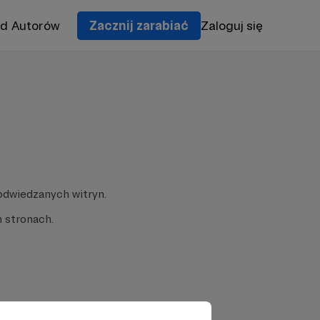
od Autorów
Zacznij zarabiać
Zaloguj się
odwiedzanych witryn.
 stronach.