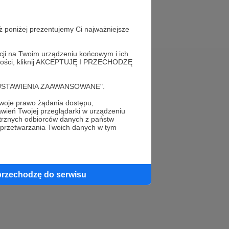
ż poniżej prezentujemy Ci najważniejsze
acji na Twoim urządzeniu końcowym i ich
alności, kliknij AKCEPTUJĘ I PRZECHODZĘ
Pomoc
cję "USTAWIENIA ZAAWANSOWANE".
FAQ
oje prawo żądania dostępu,
wień Twojej przeglądarki w urządzeniu
Kontakt z zespołem Patronite
trznych odbiorców danych z państw
 przetwarzania Twoich danych w tym
Zgłoś nadużycie
Rada Naukowa
przechodzę do serwisu