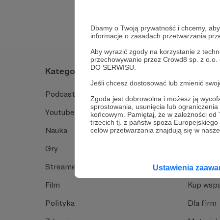
Dbamy o Twoją prywatność i chcemy, abyś 
informacje o zasadach przetwarzania pr
Aby wyrazić zgody na korzystanie z techn
przechowywanie przez Crowd8 sp. z o.o.
DO SERWISU.
Kategorie
O Patro
Jeśli chcesz dostosować lub zmienić sw
Podcast
Jak to dz
Zgoda jest dobrowolna i możesz ją wyc
sprostowania, usunięcia lub ograniczeni
Youtube
Funkcje 
końcowym. Pamiętaj, że w zależności od
trzecich tj. z państw spoza Europejskie
Nauka
Dlaczego
celów przetwarzania znajdują się w naszej
Gry
Baza wie
Streamerzy
Opinie 
Ustawienia zaaw
Film
Kup wspa
Polityka
Dla firm