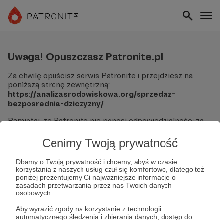
Uwaga! Opuszczasz Patronite.pl
Za chwilę opuścisz serwis Patronite i przejdziesz na
poniższą stronę zewnętrzną:
https://analizasrodowiskowa.org/sprzedaz-
bezposrednia-dziczyzny/
Pamiętaj, że Patronite nie ponosi odpowiedzialności za
treści ani bezpieczeństwo odwiedzanych witryn.
Cenimy Twoją prywatność
Nie podawaj swoich danych logowania ani informacji
finansowych na podjerzanych stronach.
Dbamy o Twoją prywatność i chcemy, abyś w czasie
Sprawdź dokładnie adres URL, zanim klikniesz przycisk
korzystania z naszych usług czuł się komfortowo, dlatego też
"Tak, przejdź do strony".
poniżej prezentujemy Ci najważniejsze informacje o
Jeśli masz wątpliwości, wróć do Patronite i zweryfikuj
zasadach przetwarzania przez nas Twoich danych
osobowych.
link.
Aby wyrazić zgody na korzystanie z technologii
Czy na pewno chcesz kontynuować?
automatycznego śledzenia i zbierania danych, dostęp do