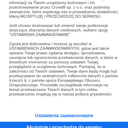
informacji na Twoim urządzeniu końcowym i ich
przechowywanie przez Crowd8 sp. z o.o. oraz podmioty
Tak, przejdź do strony
zewnętrzne, które wspierają nas w prowadzeniu działalności,
kliknij AKCEPTUJĘ I PRZECHODZĘ DO SERWISU.
Pozostań na Patronite
Jeśli chcesz dostosować lub zmienić swoje preferencje
dotyczące zbierania danych osobowych, wybierz opcję
"USTAWIENIA ZAAWANSOWANE".
Zgoda jest dobrowolna i możesz ją wycofać w
USTAWIENIACH ZAAWANSOWANYCH, gdzie jest także
Kategorie
opisane Twoje prawo żądania dostępu, sprostowania,
O Patronite
usunięcia lub ograniczenia przetwarzania danych, a także w
dowolnym momencie za pomocą ustawień Twojej
Dodatkowe produkty
przeglądarki w urządzeniu końcowym. Pamiętaj, że w
Pomoc
zależności od Twoich ustawień, Twoje dane będą mogły być
przekazywane do zewnętrznych odbiorców danych z państw
trzecich tj. z państw spoza Europejskiego Obszaru
Gospodarczego. Pozostałe szczegółowe informacje na
temat przetwarzania Twoich danych w tym celów
przetwarzania znajdują się w naszej polityce prywatności.
Regulamin
Polityka prywatności
Patronite Commons
Warunki korzystania z serwisu
Ustawienia zaawansowane
Akceptuję i przechodzę do serwisu