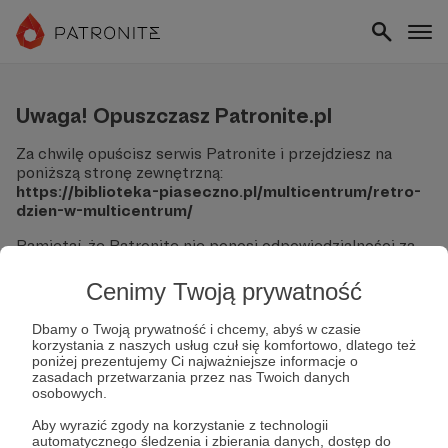
Uwaga! Opuszczasz Patronite.pl
Za chwilę opuścisz serwis Patronite i przejdziesz na
poniższą stronę zewnętrzną:
https://biblioteka-piaseczno.pl/multicentrum/retro-
dzien-w-multicentrum/
Pamiętaj, że Patronite nie ponosi odpowiedzialności za
treści ani bezpieczeństwo odwiedzanych witryn.
Cenimy Twoją prywatność
Nie podawaj swoich danych logowania ani informacji
finansowych na podjerzanych stronach.
Dbamy o Twoją prywatność i chcemy, abyś w czasie
Sprawdź dokładnie adres URL, zanim klikniesz przycisk
korzystania z naszych usług czuł się komfortowo, dlatego też
"Tak, przejdź do strony".
poniżej prezentujemy Ci najważniejsze informacje o
Jeśli masz wątpliwości, wróć do Patronite i zweryfikuj
zasadach przetwarzania przez nas Twoich danych
osobowych.
link.
Aby wyrazić zgody na korzystanie z technologii
Czy na pewno chcesz kontynuować?
automatycznego śledzenia i zbierania danych, dostęp do