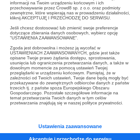
informacji na Twoim urządzeniu końcowym i ich
przechowywanie przez Crowd8 sp. z o.o. oraz podmioty
Tak, przejdź do strony
zewnętrzne, które wspierają nas w prowadzeniu działalności,
kliknij AKCEPTUJĘ I PRZECHODZĘ DO SERWISU.
Pozostań na Patronite
Jeśli chcesz dostosować lub zmienić swoje preferencje
dotyczące zbierania danych osobowych, wybierz opcję
"USTAWIENIA ZAAWANSOWANE".
Zgoda jest dobrowolna i możesz ją wycofać w
USTAWIENIACH ZAAWANSOWANYCH, gdzie jest także
Kategorie
opisane Twoje prawo żądania dostępu, sprostowania,
O Patronite
usunięcia lub ograniczenia przetwarzania danych, a także w
dowolnym momencie za pomocą ustawień Twojej
Dodatkowe produkty
przeglądarki w urządzeniu końcowym. Pamiętaj, że w
Pomoc
zależności od Twoich ustawień, Twoje dane będą mogły być
przekazywane do zewnętrznych odbiorców danych z państw
trzecich tj. z państw spoza Europejskiego Obszaru
Gospodarczego. Pozostałe szczegółowe informacje na
temat przetwarzania Twoich danych w tym celów
przetwarzania znajdują się w naszej polityce prywatności.
Regulamin
Polityka prywatności
Patronite Commons
Warunki korzystania z serwisu
Ustawienia zaawansowane
Akceptuję i przechodzę do serwisu