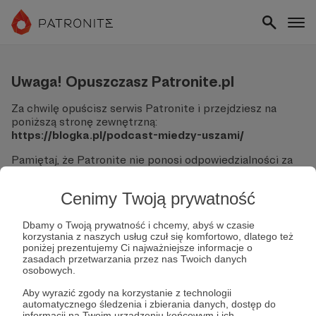
Uwaga! Opuszczasz Patronite.pl
Za chwilę opuścisz serwis Patronite i przejdziesz na
poniższą stronę zewnętrzną:
https://blogka.pl/podcast-miedzy-uszami/
Pamiętaj, że Patronite nie ponosi odpowiedzialności za
treści ani bezpieczeństwo odwiedzanych witryn.
Cenimy Twoją prywatność
Nie podawaj swoich danych logowania ani informacji
finansowych na podjerzanych stronach.
Sprawdź dokładnie adres URL, zanim klikniesz przycisk
Dbamy o Twoją prywatność i chcemy, abyś w czasie
korzystania z naszych usług czuł się komfortowo, dlatego też
"Tak, przejdź do strony".
poniżej prezentujemy Ci najważniejsze informacje o
Jeśli masz wątpliwości, wróć do Patronite i zweryfikuj
zasadach przetwarzania przez nas Twoich danych
link.
osobowych.
Czy na pewno chcesz kontynuować?
Aby wyrazić zgody na korzystanie z technologii
automatycznego śledzenia i zbierania danych, dostęp do
informacji na Twoim urządzeniu końcowym i ich