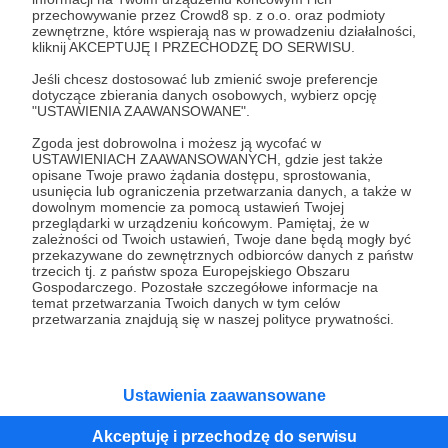
przechowywanie przez Crowd8 sp. z o.o. oraz podmioty
Tak, przejdź do strony
zewnętrzne, które wspierają nas w prowadzeniu działalności,
kliknij AKCEPTUJĘ I PRZECHODZĘ DO SERWISU.
Pozostań na Patronite
Jeśli chcesz dostosować lub zmienić swoje preferencje
dotyczące zbierania danych osobowych, wybierz opcję
"USTAWIENIA ZAAWANSOWANE".
Zgoda jest dobrowolna i możesz ją wycofać w
Kategorie
USTAWIENIACH ZAAWANSOWANYCH, gdzie jest także
opisane Twoje prawo żądania dostępu, sprostowania,
O Patronite
usunięcia lub ograniczenia przetwarzania danych, a także w
Dodatkowe produkty
dowolnym momencie za pomocą ustawień Twojej
przeglądarki w urządzeniu końcowym. Pamiętaj, że w
Pomoc
zależności od Twoich ustawień, Twoje dane będą mogły być
przekazywane do zewnętrznych odbiorców danych z państw
trzecich tj. z państw spoza Europejskiego Obszaru
Gospodarczego. Pozostałe szczegółowe informacje na
temat przetwarzania Twoich danych w tym celów
Regulamin
Polityka prywatności
Patronite Commons
przetwarzania znajdują się w naszej polityce prywatności.
Warunki korzystania z serwisu
Ustawienia zaawansowane
Akceptuję i przechodzę do serwisu
Unia Europejska