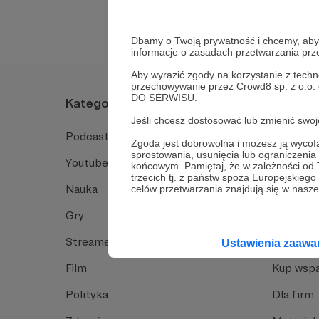
Dbamy o Twoją prywatność i chcemy, abyś 
informacje o zasadach przetwarzania pr
Aby wyrazić zgody na korzystanie z techn
przechowywanie przez Crowd8 sp. z o.o.
DO SERWISU.
Kategorie
O Patro
Jeśli chcesz dostosować lub zmienić sw
Podcast
Jak to dz
Zgoda jest dobrowolna i możesz ją wyc
sprostowania, usunięcia lub ograniczeni
Youtube
Funkcje 
końcowym. Pamiętaj, że w zależności od
trzecich tj. z państw spoza Europejskie
Nauka
Dlaczego
celów przetwarzania znajdują się w naszej
Gry
Baza wie
Streamerzy
Opinie 
Ustawienia zaaw
Film
Kup wspa
Polityka
Dla firm