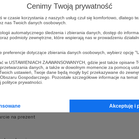
Cenimy Twoją prywatność
w czasie korzystania z naszych usług czuł się komfortowo, dlatego te
zez nas Twoich danych osobowych.
ologii automatycznego śledzenia i zbierania danych, dostęp do inform
 oraz podmioty zewnętrzne, które wspierają nas w prowadzeniu dział
nite
Dodatkowe produkty
oje preferencje dotyczące zbierania danych osobowych, wybierz op
iała
MCN Patronite
ofać w USTAWIENIACH ZAAWANSOWANYCH, gdzie jest także opisane Tw
a przetwarzania danych, a także w dowolnym momencie za pomocą usta
Patronite
Suppi.pl
 Twoich ustawień, Twoje dane będą mogły być przekazywane do zewnę
go Obszaru Gospodarczego. Pozostałe szczegółowe informacje na temat
 Patronite?
Twój sklep z gadżetami
 polityce prywatności.
dzy
Zniżki dla Patronów
Twórców
Projekt AI
ansowane
Akceptuję i 
rcie na prezent