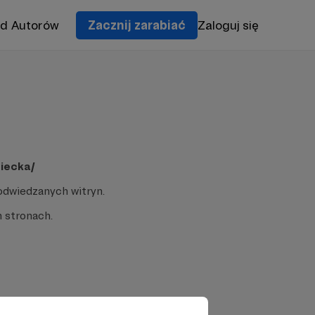
od Autorów
Zacznij zarabiać
Zaloguj się
ziecka/
odwiedzanych witryn.
 stronach.