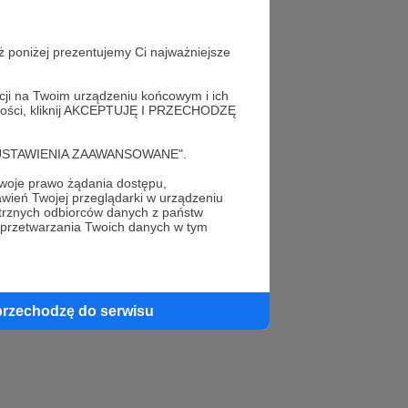
ż poniżej prezentujemy Ci najważniejsze
acji na Twoim urządzeniu końcowym i ich
alności, kliknij AKCEPTUJĘ I PRZECHODZĘ
Pomoc
cję "USTAWIENIA ZAAWANSOWANE".
FAQ
oje prawo żądania dostępu,
wień Twojej przeglądarki w urządzeniu
Kontakt z zespołem Patronite
trznych odbiorców danych z państw
 przetwarzania Twoich danych w tym
Zgłoś nadużycie
Rada Naukowa
przechodzę do serwisu