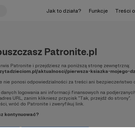
Jak to działa?
Funkcje
Treści 
uszczasz Patronite.pl
rwis Patronite i przejdziesz na poniższą stronę zewnętrzną:
czytadzieciom.pl/aktualnosci/pierwsza-ksiazka-mojego-d
te nie ponosi odpowiedzialności za treści ani bezpieczeństwo 
 danych logowania ani informacji finansowych na podjerzanych
dres URL, zanim klikniesz przycisk "Tak, przejdź do strony".
ci, wróć do Patronite i zweryfikuj link.
sz kontynuować?
strony
Pozostań na Patronite