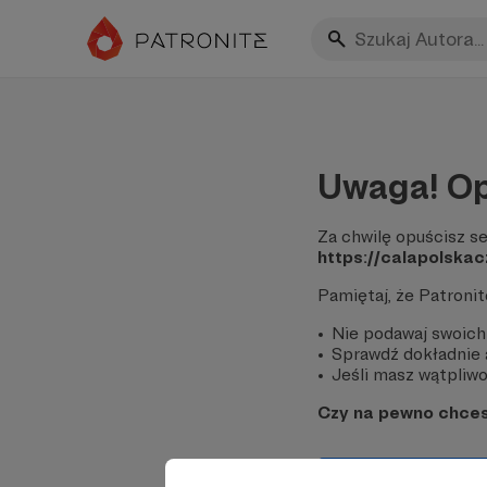
Uwaga! Op
Za chwilę opuścisz se
https://calapolska
Pamiętaj, że Patroni
Nie podawaj swoich
Sprawdź dokładnie a
Jeśli masz wątpliwoś
Czy na pewno chce
Tak, przejdź do 