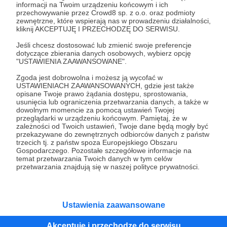
informacji na Twoim urządzeniu końcowym i ich
przechowywanie przez Crowd8 sp. z o.o. oraz podmioty
Tak, przejdź do strony
zewnętrzne, które wspierają nas w prowadzeniu działalności,
kliknij AKCEPTUJĘ I PRZECHODZĘ DO SERWISU.
Pozostań na Patronite
Jeśli chcesz dostosować lub zmienić swoje preferencje
dotyczące zbierania danych osobowych, wybierz opcję
"USTAWIENIA ZAAWANSOWANE".
Zgoda jest dobrowolna i możesz ją wycofać w
USTAWIENIACH ZAAWANSOWANYCH, gdzie jest także
Kategorie
opisane Twoje prawo żądania dostępu, sprostowania,
O Patronite
usunięcia lub ograniczenia przetwarzania danych, a także w
dowolnym momencie za pomocą ustawień Twojej
Dodatkowe produkty
przeglądarki w urządzeniu końcowym. Pamiętaj, że w
Pomoc
zależności od Twoich ustawień, Twoje dane będą mogły być
przekazywane do zewnętrznych odbiorców danych z państw
trzecich tj. z państw spoza Europejskiego Obszaru
Gospodarczego. Pozostałe szczegółowe informacje na
temat przetwarzania Twoich danych w tym celów
przetwarzania znajdują się w naszej polityce prywatności.
Regulamin
Polityka prywatności
Patronite Commons
Warunki korzystania z serwisu
Ustawienia zaawansowane
Akceptuję i przechodzę do serwisu