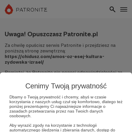
Uwaga! Opuszczasz Patronite.pl
Za chwilę opuścisz serwis Patronite i przejdziesz na
poniższą stronę zewnętrzną:
https://chidusz.com/amos-oz-esej-kultura-
zydowska-izrael/
Pamiętaj, że Patronite nie ponosi odpowiedzialności za
treści ani bezpieczeństwo odwiedzanych witryn.
Cenimy Twoją prywatność
Nie podawaj swoich danych logowania ani informacji
finansowych na podjerzanych stronach.
Dbamy o Twoją prywatność i chcemy, abyś w czasie
Sprawdź dokładnie adres URL, zanim klikniesz przycisk
korzystania z naszych usług czuł się komfortowo, dlatego też
"Tak, przejdź do strony".
poniżej prezentujemy Ci najważniejsze informacje o
Jeśli masz wątpliwości, wróć do Patronite i zweryfikuj
zasadach przetwarzania przez nas Twoich danych
osobowych.
link.
Aby wyrazić zgody na korzystanie z technologii
Czy na pewno chcesz kontynuować?
automatycznego śledzenia i zbierania danych, dostęp do