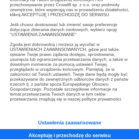
przechowywanie przez Crowd8 sp. z o.o. oraz podmioty
Tak, przejdź do strony
zewnętrzne, które wspierają nas w prowadzeniu działalności,
kliknij AKCEPTUJĘ I PRZECHODZĘ DO SERWISU.
Pozostań na Patronite
Jeśli chcesz dostosować lub zmienić swoje preferencje
dotyczące zbierania danych osobowych, wybierz opcję
"USTAWIENIA ZAAWANSOWANE".
Zgoda jest dobrowolna i możesz ją wycofać w
Kategorie
USTAWIENIACH ZAAWANSOWANYCH, gdzie jest także
opisane Twoje prawo żądania dostępu, sprostowania,
O Patronite
usunięcia lub ograniczenia przetwarzania danych, a także w
Dodatkowe produkty
dowolnym momencie za pomocą ustawień Twojej
przeglądarki w urządzeniu końcowym. Pamiętaj, że w
Pomoc
zależności od Twoich ustawień, Twoje dane będą mogły być
przekazywane do zewnętrznych odbiorców danych z państw
trzecich tj. z państw spoza Europejskiego Obszaru
Gospodarczego. Pozostałe szczegółowe informacje na
temat przetwarzania Twoich danych w tym celów
Regulamin
Polityka prywatności
Patronite Commons
przetwarzania znajdują się w naszej polityce prywatności.
Warunki korzystania z serwisu
Ustawienia zaawansowane
Akceptuję i przechodzę do serwisu
Unia Europejska