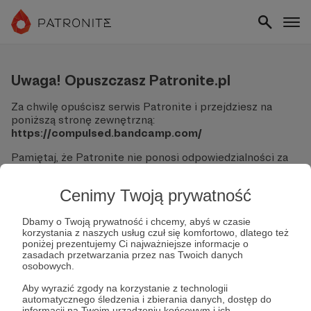
Uwaga! Opuszczasz Patronite.pl
Za chwilę opuścisz serwis Patronite i przejdziesz na
poniższą stronę zewnętrzną:
https://compulsed.bandcamp.com/
Pamiętaj, że Patronite nie ponosi odpowiedzialności za
treści ani bezpieczeństwo odwiedzanych witryn.
Cenimy Twoją prywatność
Nie podawaj swoich danych logowania ani informacji
finansowych na podjerzanych stronach.
Sprawdź dokładnie adres URL, zanim klikniesz przycisk
Dbamy o Twoją prywatność i chcemy, abyś w czasie
korzystania z naszych usług czuł się komfortowo, dlatego też
"Tak, przejdź do strony".
poniżej prezentujemy Ci najważniejsze informacje o
Jeśli masz wątpliwości, wróć do Patronite i zweryfikuj
zasadach przetwarzania przez nas Twoich danych
link.
osobowych.
Czy na pewno chcesz kontynuować?
Aby wyrazić zgody na korzystanie z technologii
automatycznego śledzenia i zbierania danych, dostęp do
informacji na Twoim urządzeniu końcowym i ich