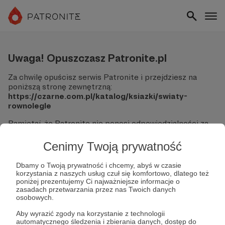
Uwaga! Opuszczasz Patronite.pl
Za chwilę opuścisz serwis Patronite i przejdziesz na
poniższą stronę zewnętrzną:
https://czarne.com.pl/katalog/ksiazki/swiaty-
rownolegle
Pamiętaj, że Patronite nie ponosi odpowiedzialności za
treści ani bezpieczeństwo odwiedzanych witryn.
Cenimy Twoją prywatność
Nie podawaj swoich danych logowania ani informacji
finansowych na podjerzanych stronach.
Dbamy o Twoją prywatność i chcemy, abyś w czasie
Sprawdź dokładnie adres URL, zanim klikniesz przycisk
korzystania z naszych usług czuł się komfortowo, dlatego też
"Tak, przejdź do strony".
poniżej prezentujemy Ci najważniejsze informacje o
Jeśli masz wątpliwości, wróć do Patronite i zweryfikuj
zasadach przetwarzania przez nas Twoich danych
osobowych.
link.
Aby wyrazić zgody na korzystanie z technologii
Czy na pewno chcesz kontynuować?
automatycznego śledzenia i zbierania danych, dostęp do