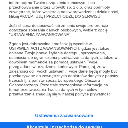
informacji na Twoim urządzeniu końcowym i ich
przechowywanie przez Crowd8 sp. z o.o. oraz podmioty
Tak, przejdź do strony
zewnętrzne, które wspierają nas w prowadzeniu działalności,
kliknij AKCEPTUJĘ I PRZECHODZĘ DO SERWISU.
Pozostań na Patronite
Jeśli chcesz dostosować lub zmienić swoje preferencje
dotyczące zbierania danych osobowych, wybierz opcję
"USTAWIENIA ZAAWANSOWANE".
Zgoda jest dobrowolna i możesz ją wycofać w
USTAWIENIACH ZAAWANSOWANYCH, gdzie jest także
Kategorie
opisane Twoje prawo żądania dostępu, sprostowania,
O Patronite
usunięcia lub ograniczenia przetwarzania danych, a także w
dowolnym momencie za pomocą ustawień Twojej
Dodatkowe produkty
przeglądarki w urządzeniu końcowym. Pamiętaj, że w
Pomoc
zależności od Twoich ustawień, Twoje dane będą mogły być
przekazywane do zewnętrznych odbiorców danych z państw
trzecich tj. z państw spoza Europejskiego Obszaru
Gospodarczego. Pozostałe szczegółowe informacje na
temat przetwarzania Twoich danych w tym celów
przetwarzania znajdują się w naszej polityce prywatności.
Regulamin
Polityka prywatności
Patronite Commons
Warunki korzystania z serwisu
Ustawienia zaawansowane
Akceptuję i przechodzę do serwisu