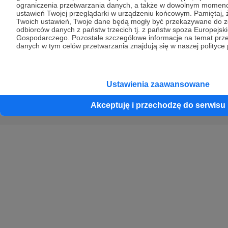
ograniczenia przetwarzania danych, a także w dowolnym momen
ustawień Twojej przeglądarki w urządzeniu końcowym. Pamiętaj, 
Twoich ustawień, Twoje dane będą mogły być przekazywane do 
Copyright 2026 © Patronite.
odbiorców danych z państw trzecich tj. z państw spoza Europejs
Wszelkie prawa
Gospodarczego. Pozostałe szczegółowe informacje na temat prz
danych w tym celów przetwarzania znajdują się w naszej polityce 
zastrzeżone.
Crowd8 sp. z o.o. jest wyłącznym właścicielem znaku słowno-graficznego
Ustawienia zaawansowane
Patronite chronionego przez Urząd Patentowy Rzeczpospolitej Polskiej nr
R.322414
Akceptuję i przechodzę do serwisu