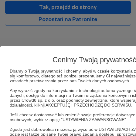
Tak, przejdź do strony
Pozostań na Patronite
Kategorie
O Patronite
Cenimy Twoją prywatnoś
Dodatkowe produkty
Pomoc
Dbamy o Twoją prywatność i chcemy, abyś w czasie korzystania z
się komfortowo, dlatego też poniżej prezentujemy Ci najważniejsz
zasadach przetwarzania przez nas Twoich danych osobowych.
Aby wyrazić zgody na korzystanie z technologii automatycznego śl
danych, dostęp do informacji na Twoim urządzeniu końcowym i i
Regulamin
Polityka prywatności
Patronite Commons
przez Crowd8 sp. z o.o. oraz podmioty zewnętrzne, które wspier
Warunki korzystania z serwisu
działalności, kliknij AKCEPTUJĘ I PRZECHODZĘ DO SERWISU.
Jeśli chcesz dostosować lub zmienić swoje preferencje dotyczące
osobowych, wybierz opcję "USTAWIENIA ZAAWANSOWANE".
Zgoda jest dobrowolna i możesz ją wycofać w USTAWIENIAC
Unia Europejska
gdzie jest także opisane Twoje prawo żądania dostępu, sprostowa