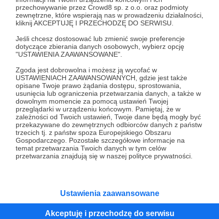
przechowywanie przez Crowd8 sp. z o.o. oraz podmioty
Tak, przejdź do strony
zewnętrzne, które wspierają nas w prowadzeniu działalności,
kliknij AKCEPTUJĘ I PRZECHODZĘ DO SERWISU.
Pozostań na Patronite
Jeśli chcesz dostosować lub zmienić swoje preferencje
dotyczące zbierania danych osobowych, wybierz opcję
"USTAWIENIA ZAAWANSOWANE".
Zgoda jest dobrowolna i możesz ją wycofać w
Kategorie
USTAWIENIACH ZAAWANSOWANYCH, gdzie jest także
opisane Twoje prawo żądania dostępu, sprostowania,
O Patronite
usunięcia lub ograniczenia przetwarzania danych, a także w
Dodatkowe produkty
dowolnym momencie za pomocą ustawień Twojej
przeglądarki w urządzeniu końcowym. Pamiętaj, że w
Pomoc
zależności od Twoich ustawień, Twoje dane będą mogły być
przekazywane do zewnętrznych odbiorców danych z państw
trzecich tj. z państw spoza Europejskiego Obszaru
Gospodarczego. Pozostałe szczegółowe informacje na
temat przetwarzania Twoich danych w tym celów
Regulamin
Polityka prywatności
Patronite Commons
przetwarzania znajdują się w naszej polityce prywatności.
Warunki korzystania z serwisu
Ustawienia zaawansowane
Akceptuję i przechodzę do serwisu
Unia Europejska