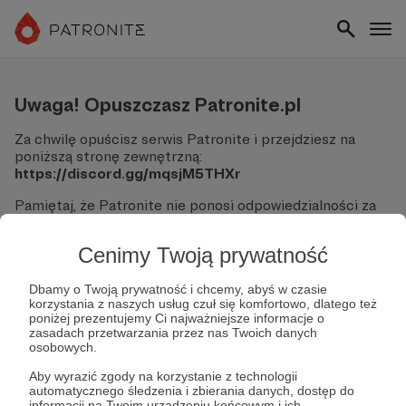
Uwaga! Opuszczasz Patronite.pl
Za chwilę opuścisz serwis Patronite i przejdziesz na
poniższą stronę zewnętrzną:
https://discord.gg/mqsjM5THXr
Pamiętaj, że Patronite nie ponosi odpowiedzialności za
treści ani bezpieczeństwo odwiedzanych witryn.
Cenimy Twoją prywatność
Nie podawaj swoich danych logowania ani informacji
finansowych na podjerzanych stronach.
Sprawdź dokładnie adres URL, zanim klikniesz przycisk
Dbamy o Twoją prywatność i chcemy, abyś w czasie
korzystania z naszych usług czuł się komfortowo, dlatego też
"Tak, przejdź do strony".
poniżej prezentujemy Ci najważniejsze informacje o
Jeśli masz wątpliwości, wróć do Patronite i zweryfikuj
zasadach przetwarzania przez nas Twoich danych
link.
osobowych.
Czy na pewno chcesz kontynuować?
Aby wyrazić zgody na korzystanie z technologii
automatycznego śledzenia i zbierania danych, dostęp do
informacji na Twoim urządzeniu końcowym i ich