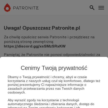
Uwaga! Opuszczasz Patronite.pl
Za chwilę opuścisz serwis Patronite i przejdziesz na
poniższą stronę zewnętrzną:
https://discord.gg/xsSMzSRxKW
Pamiętaj, że Patronite nie ponosi odpowiedzialności za
treści ani bezpieczeństwo odwiedzanych witryn.
Cenimy Twoją prywatność
Nie podawaj swoich danych logowania ani informacji
finansowych na podjerzanych stronach.
Sprawdź dokładnie adres URL, zanim klikniesz przycisk
Dbamy o Twoją prywatność i chcemy, abyś w czasie
korzystania z naszych usług czuł się komfortowo, dlatego też
"Tak, przejdź do strony".
poniżej prezentujemy Ci najważniejsze informacje o
Jeśli masz wątpliwości, wróć do Patronite i zweryfikuj
zasadach przetwarzania przez nas Twoich danych
link.
osobowych.
Czy na pewno chcesz kontynuować?
Aby wyrazić zgody na korzystanie z technologii
automatycznego śledzenia i zbierania danych, dostęp do
informacji na Twoim urządzeniu końcowym i ich