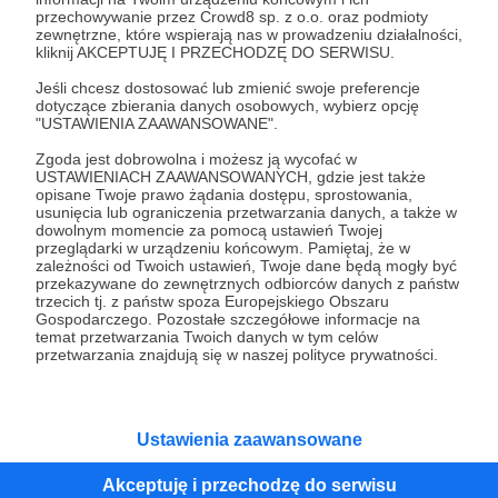
przechowywanie przez Crowd8 sp. z o.o. oraz podmioty
Tak, przejdź do strony
zewnętrzne, które wspierają nas w prowadzeniu działalności,
kliknij AKCEPTUJĘ I PRZECHODZĘ DO SERWISU.
Pozostań na Patronite
Jeśli chcesz dostosować lub zmienić swoje preferencje
dotyczące zbierania danych osobowych, wybierz opcję
"USTAWIENIA ZAAWANSOWANE".
Zgoda jest dobrowolna i możesz ją wycofać w
Kategorie
USTAWIENIACH ZAAWANSOWANYCH, gdzie jest także
opisane Twoje prawo żądania dostępu, sprostowania,
O Patronite
usunięcia lub ograniczenia przetwarzania danych, a także w
Dodatkowe produkty
dowolnym momencie za pomocą ustawień Twojej
przeglądarki w urządzeniu końcowym. Pamiętaj, że w
Pomoc
zależności od Twoich ustawień, Twoje dane będą mogły być
przekazywane do zewnętrznych odbiorców danych z państw
trzecich tj. z państw spoza Europejskiego Obszaru
Gospodarczego. Pozostałe szczegółowe informacje na
temat przetwarzania Twoich danych w tym celów
Regulamin
Polityka prywatności
Patronite Commons
przetwarzania znajdują się w naszej polityce prywatności.
Warunki korzystania z serwisu
Ustawienia zaawansowane
Akceptuję i przechodzę do serwisu
Unia Europejska