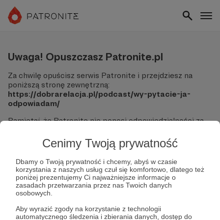
Uwaga! Opuszczasz Patronite.pl
Za chwilę opuścisz serwis Patronite i przejdziesz na
poniższą stronę zewnętrzną:
https://dobrarelacja.pl/podcast/wy-pytacie-ja-
odpowiadam/
Pamiętaj, że Patronite nie ponosi odpowiedzialności za
treści ani bezpieczeństwo odwiedzanych witryn.
Cenimy Twoją prywatność
Nie podawaj swoich danych logowania ani informacji
finansowych na podjerzanych stronach.
Dbamy o Twoją prywatność i chcemy, abyś w czasie
Sprawdź dokładnie adres URL, zanim klikniesz przycisk
korzystania z naszych usług czuł się komfortowo, dlatego też
"Tak, przejdź do strony".
poniżej prezentujemy Ci najważniejsze informacje o
Jeśli masz wątpliwości, wróć do Patronite i zweryfikuj
zasadach przetwarzania przez nas Twoich danych
osobowych.
link.
Aby wyrazić zgody na korzystanie z technologii
Czy na pewno chcesz kontynuować?
automatycznego śledzenia i zbierania danych, dostęp do