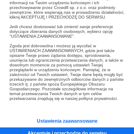
informacji na Twoim urządzeniu końcowym i ich
przechowywanie przez Crowd8 sp. z o.o. oraz podmioty
Tak, przejdź do strony
zewnętrzne, które wspierają nas w prowadzeniu działalności,
kliknij AKCEPTUJĘ I PRZECHODZĘ DO SERWISU.
Pozostań na Patronite
Jeśli chcesz dostosować lub zmienić swoje preferencje
dotyczące zbierania danych osobowych, wybierz opcję
"USTAWIENIA ZAAWANSOWANE".
Zgoda jest dobrowolna i możesz ją wycofać w
USTAWIENIACH ZAAWANSOWANYCH, gdzie jest także
Kategorie
opisane Twoje prawo żądania dostępu, sprostowania,
O Patronite
usunięcia lub ograniczenia przetwarzania danych, a także w
dowolnym momencie za pomocą ustawień Twojej
Dodatkowe produkty
przeglądarki w urządzeniu końcowym. Pamiętaj, że w
Pomoc
zależności od Twoich ustawień, Twoje dane będą mogły być
przekazywane do zewnętrznych odbiorców danych z państw
trzecich tj. z państw spoza Europejskiego Obszaru
Gospodarczego. Pozostałe szczegółowe informacje na
temat przetwarzania Twoich danych w tym celów
przetwarzania znajdują się w naszej polityce prywatności.
Regulamin
Polityka prywatności
Patronite Commons
Warunki korzystania z serwisu
Ustawienia zaawansowane
Akceptuję i przechodzę do serwisu