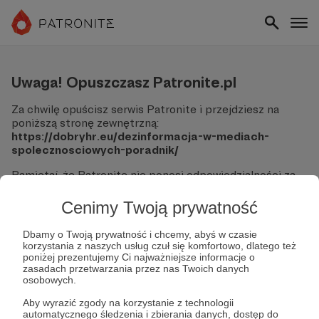
Uwaga! Opuszczasz Patronite.pl
Za chwilę opuścisz serwis Patronite i przejdziesz na
poniższą stronę zewnętrzną:
https://dobryhr.eu/dezinformacja-w-mediach-
spolecznosciowych-poradnik/
Pamiętaj, że Patronite nie ponosi odpowiedzialności za
treści ani bezpieczeństwo odwiedzanych witryn.
Cenimy Twoją prywatność
Nie podawaj swoich danych logowania ani informacji
finansowych na podjerzanych stronach.
Dbamy o Twoją prywatność i chcemy, abyś w czasie
Sprawdź dokładnie adres URL, zanim klikniesz przycisk
korzystania z naszych usług czuł się komfortowo, dlatego też
"Tak, przejdź do strony".
poniżej prezentujemy Ci najważniejsze informacje o
Jeśli masz wątpliwości, wróć do Patronite i zweryfikuj
zasadach przetwarzania przez nas Twoich danych
osobowych.
link.
Aby wyrazić zgody na korzystanie z technologii
Czy na pewno chcesz kontynuować?
automatycznego śledzenia i zbierania danych, dostęp do