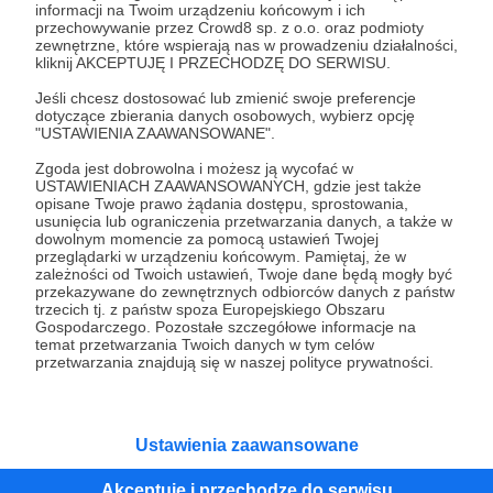
informacji na Twoim urządzeniu końcowym i ich
przechowywanie przez Crowd8 sp. z o.o. oraz podmioty
Tak, przejdź do strony
zewnętrzne, które wspierają nas w prowadzeniu działalności,
kliknij AKCEPTUJĘ I PRZECHODZĘ DO SERWISU.
Pozostań na Patronite
Jeśli chcesz dostosować lub zmienić swoje preferencje
dotyczące zbierania danych osobowych, wybierz opcję
"USTAWIENIA ZAAWANSOWANE".
Zgoda jest dobrowolna i możesz ją wycofać w
USTAWIENIACH ZAAWANSOWANYCH, gdzie jest także
Kategorie
opisane Twoje prawo żądania dostępu, sprostowania,
O Patronite
usunięcia lub ograniczenia przetwarzania danych, a także w
dowolnym momencie za pomocą ustawień Twojej
Dodatkowe produkty
przeglądarki w urządzeniu końcowym. Pamiętaj, że w
Pomoc
zależności od Twoich ustawień, Twoje dane będą mogły być
przekazywane do zewnętrznych odbiorców danych z państw
trzecich tj. z państw spoza Europejskiego Obszaru
Gospodarczego. Pozostałe szczegółowe informacje na
temat przetwarzania Twoich danych w tym celów
przetwarzania znajdują się w naszej polityce prywatności.
Regulamin
Polityka prywatności
Patronite Commons
Warunki korzystania z serwisu
Ustawienia zaawansowane
Akceptuję i przechodzę do serwisu