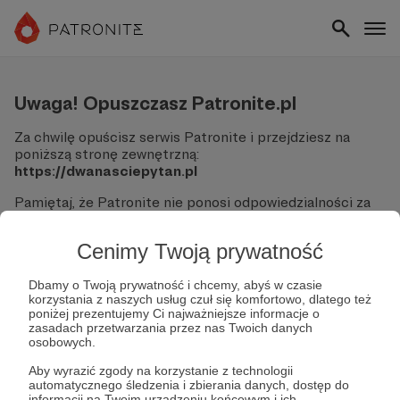
Uwaga! Opuszczasz Patronite.pl
Za chwilę opuścisz serwis Patronite i przejdziesz na
poniższą stronę zewnętrzną:
https://dwanasciepytan.pl
Pamiętaj, że Patronite nie ponosi odpowiedzialności za
treści ani bezpieczeństwo odwiedzanych witryn.
Cenimy Twoją prywatność
Nie podawaj swoich danych logowania ani informacji
finansowych na podjerzanych stronach.
Sprawdź dokładnie adres URL, zanim klikniesz przycisk
Dbamy o Twoją prywatność i chcemy, abyś w czasie
korzystania z naszych usług czuł się komfortowo, dlatego też
"Tak, przejdź do strony".
poniżej prezentujemy Ci najważniejsze informacje o
Jeśli masz wątpliwości, wróć do Patronite i zweryfikuj
zasadach przetwarzania przez nas Twoich danych
link.
osobowych.
Czy na pewno chcesz kontynuować?
Aby wyrazić zgody na korzystanie z technologii
automatycznego śledzenia i zbierania danych, dostęp do
informacji na Twoim urządzeniu końcowym i ich