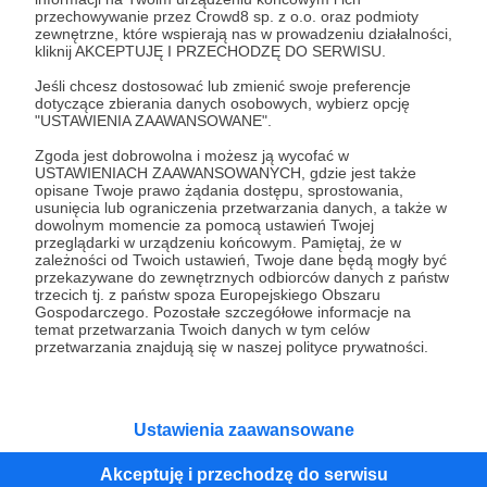
przechowywanie przez Crowd8 sp. z o.o. oraz podmioty
Tak, przejdź do strony
zewnętrzne, które wspierają nas w prowadzeniu działalności,
kliknij AKCEPTUJĘ I PRZECHODZĘ DO SERWISU.
Pozostań na Patronite
Jeśli chcesz dostosować lub zmienić swoje preferencje
dotyczące zbierania danych osobowych, wybierz opcję
"USTAWIENIA ZAAWANSOWANE".
Zgoda jest dobrowolna i możesz ją wycofać w
Kategorie
USTAWIENIACH ZAAWANSOWANYCH, gdzie jest także
opisane Twoje prawo żądania dostępu, sprostowania,
O Patronite
usunięcia lub ograniczenia przetwarzania danych, a także w
Dodatkowe produkty
dowolnym momencie za pomocą ustawień Twojej
przeglądarki w urządzeniu końcowym. Pamiętaj, że w
Pomoc
zależności od Twoich ustawień, Twoje dane będą mogły być
przekazywane do zewnętrznych odbiorców danych z państw
trzecich tj. z państw spoza Europejskiego Obszaru
Gospodarczego. Pozostałe szczegółowe informacje na
temat przetwarzania Twoich danych w tym celów
Regulamin
Polityka prywatności
Patronite Commons
przetwarzania znajdują się w naszej polityce prywatności.
Warunki korzystania z serwisu
Ustawienia zaawansowane
Akceptuję i przechodzę do serwisu
Unia Europejska