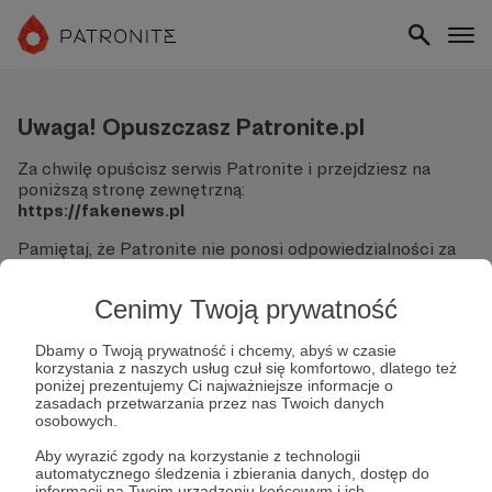
Uwaga! Opuszczasz Patronite.pl
Za chwilę opuścisz serwis Patronite i przejdziesz na
poniższą stronę zewnętrzną:
https://fakenews.pl
Pamiętaj, że Patronite nie ponosi odpowiedzialności za
treści ani bezpieczeństwo odwiedzanych witryn.
Cenimy Twoją prywatność
Nie podawaj swoich danych logowania ani informacji
finansowych na podjerzanych stronach.
Sprawdź dokładnie adres URL, zanim klikniesz przycisk
Dbamy o Twoją prywatność i chcemy, abyś w czasie
korzystania z naszych usług czuł się komfortowo, dlatego też
"Tak, przejdź do strony".
poniżej prezentujemy Ci najważniejsze informacje o
Jeśli masz wątpliwości, wróć do Patronite i zweryfikuj
zasadach przetwarzania przez nas Twoich danych
link.
osobowych.
Czy na pewno chcesz kontynuować?
Aby wyrazić zgody na korzystanie z technologii
automatycznego śledzenia i zbierania danych, dostęp do
informacji na Twoim urządzeniu końcowym i ich