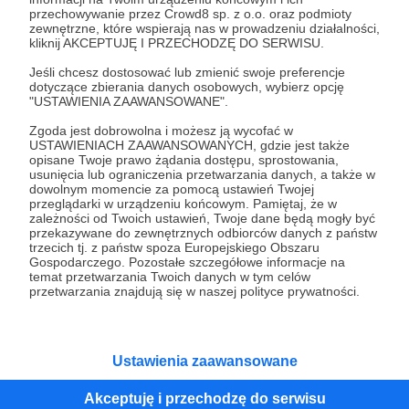
przechowywanie przez Crowd8 sp. z o.o. oraz podmioty
Tak, przejdź do strony
zewnętrzne, które wspierają nas w prowadzeniu działalności,
kliknij AKCEPTUJĘ I PRZECHODZĘ DO SERWISU.
Pozostań na Patronite
Jeśli chcesz dostosować lub zmienić swoje preferencje
dotyczące zbierania danych osobowych, wybierz opcję
"USTAWIENIA ZAAWANSOWANE".
Zgoda jest dobrowolna i możesz ją wycofać w
Kategorie
USTAWIENIACH ZAAWANSOWANYCH, gdzie jest także
opisane Twoje prawo żądania dostępu, sprostowania,
O Patronite
usunięcia lub ograniczenia przetwarzania danych, a także w
Dodatkowe produkty
dowolnym momencie za pomocą ustawień Twojej
przeglądarki w urządzeniu końcowym. Pamiętaj, że w
Pomoc
zależności od Twoich ustawień, Twoje dane będą mogły być
przekazywane do zewnętrznych odbiorców danych z państw
trzecich tj. z państw spoza Europejskiego Obszaru
Gospodarczego. Pozostałe szczegółowe informacje na
temat przetwarzania Twoich danych w tym celów
Regulamin
Polityka prywatności
Patronite Commons
przetwarzania znajdują się w naszej polityce prywatności.
Warunki korzystania z serwisu
Ustawienia zaawansowane
Akceptuję i przechodzę do serwisu
Unia Europejska