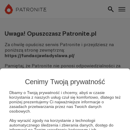
Uwaga! Opuszczasz Patronite.pl
Za chwilę opuścisz serwis Patronite i przejdziesz na
poniższą stronę zewnętrzną:
https://fundacjawladyslawa.pl/
Pamiętaj, że Patronite nie ponosi odpowiedzialności za
treści ani bezpieczeństwo odwiedzanych witryn.
Cenimy Twoją prywatność
Nie podawaj swoich danych logowania ani informacji
finansowych na podjerzanych stronach.
Sprawdź dokładnie adres URL, zanim klikniesz przycisk
Dbamy o Twoją prywatność i chcemy, abyś w czasie
korzystania z naszych usług czuł się komfortowo, dlatego też
"Tak, przejdź do strony".
poniżej prezentujemy Ci najważniejsze informacje o
Jeśli masz wątpliwości, wróć do Patronite i zweryfikuj
zasadach przetwarzania przez nas Twoich danych
link.
osobowych.
Czy na pewno chcesz kontynuować?
Aby wyrazić zgody na korzystanie z technologii
automatycznego śledzenia i zbierania danych, dostęp do
informacji na Twoim urządzeniu końcowym i ich