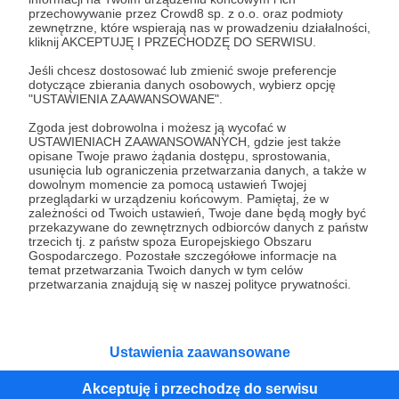
przechowywanie przez Crowd8 sp. z o.o. oraz podmioty
Tak, przejdź do strony
zewnętrzne, które wspierają nas w prowadzeniu działalności,
kliknij AKCEPTUJĘ I PRZECHODZĘ DO SERWISU.
Pozostań na Patronite
Jeśli chcesz dostosować lub zmienić swoje preferencje
dotyczące zbierania danych osobowych, wybierz opcję
"USTAWIENIA ZAAWANSOWANE".
Zgoda jest dobrowolna i możesz ją wycofać w
Kategorie
USTAWIENIACH ZAAWANSOWANYCH, gdzie jest także
opisane Twoje prawo żądania dostępu, sprostowania,
O Patronite
usunięcia lub ograniczenia przetwarzania danych, a także w
Dodatkowe produkty
dowolnym momencie za pomocą ustawień Twojej
przeglądarki w urządzeniu końcowym. Pamiętaj, że w
Pomoc
zależności od Twoich ustawień, Twoje dane będą mogły być
przekazywane do zewnętrznych odbiorców danych z państw
trzecich tj. z państw spoza Europejskiego Obszaru
Gospodarczego. Pozostałe szczegółowe informacje na
temat przetwarzania Twoich danych w tym celów
Regulamin
Polityka prywatności
Patronite Commons
przetwarzania znajdują się w naszej polityce prywatności.
Warunki korzystania z serwisu
Ustawienia zaawansowane
Akceptuję i przechodzę do serwisu
Unia Europejska