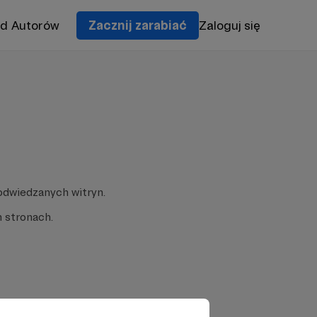
od Autorów
Zacznij zarabiać
Zaloguj się
odwiedzanych witryn.
 stronach.