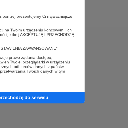
ż poniżej prezentujemy Ci najważniejsze
acji na Twoim urządzeniu końcowym i ich
alności, kliknij AKCEPTUJĘ I PRZECHODZĘ
Pomoc
cję "USTAWIENIA ZAAWANSOWANE".
FAQ
oje prawo żądania dostępu,
wień Twojej przeglądarki w urządzeniu
Kontakt z zespołem Patronite
trznych odbiorców danych z państw
 przetwarzania Twoich danych w tym
Zgłoś nadużycie
Rada Naukowa
przechodzę do serwisu