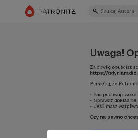
Uwaga! Op
Za chwilę opuścisz se
https://gdyniaradio
Pamiętaj, że Patroni
Nie podawaj swoich
Sprawdź dokładnie a
Jeśli masz wątpliwoś
Czy na pewno chce
Tak, przejdź do 