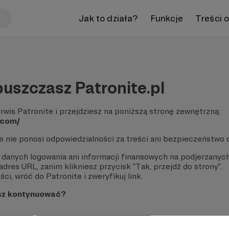
Jak to działa?
Funkcje
Treści 
uszczasz Patronite.pl
rwis Patronite i przejdziesz na poniższą stronę zewnętrzną:
.com/
te nie ponosi odpowiedzialności za treści ani bezpieczeństwo 
 danych logowania ani informacji finansowych na podjerzanych
dres URL, zanim klikniesz przycisk "Tak, przejdź do strony".
ci, wróć do Patronite i zweryfikuj link.
sz kontynuować?
strony
Pozostań na Patronite