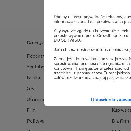
Dbamy o Twoją prywatność i chcemy, abyś 
informacje o zasadach przetwarzania pr
Aby wyrazić zgody na korzystanie z techn
przechowywanie przez Crowd8 sp. z o.o.
DO SERWISU.
Kategorie
O Patro
Jeśli chcesz dostosować lub zmienić sw
Podcast
Jak to dz
Zgoda jest dobrowolna i możesz ją wyc
sprostowania, usunięcia lub ograniczeni
Youtube
Funkcje 
końcowym. Pamiętaj, że w zależności od
trzecich tj. z państw spoza Europejskie
Nauka
Dlaczego
celów przetwarzania znajdują się w naszej
Gry
Baza wie
Streamerzy
Opinie 
Ustawienia zaaw
Film
Kup wspa
Polityka
Dla firm