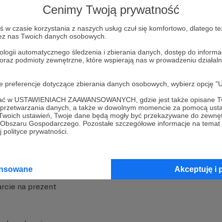
Cenimy Twoją prywatność
w czasie korzystania z naszych usług czuł się komfortowo, dlatego te
zez nas Twoich danych osobowych.
ologii automatycznego śledzenia i zbierania danych, dostęp do inform
 oraz podmioty zewnętrzne, które wspierają nas w prowadzeniu dział
nite
Dodatkowe produkty
oje preferencje dotyczące zbierania danych osobowych, wybierz op
iała
MCN Patronite
ofać w USTAWIENIACH ZAAWANSOWANYCH, gdzie jest także opisane Tw
a przetwarzania danych, a także w dowolnym momencie za pomocą usta
Patronite
Suppi.pl
 Twoich ustawień, Twoje dane będą mogły być przekazywane do zewnę
go Obszaru Gospodarczego. Pozostałe szczegółowe informacje na temat
 Patronite?
Twój sklep z gadżetami
 polityce prywatności.
dzy
Zniżki dla Patronów
Twórców
Projekt AI
ansowane
Akceptuję i 
rcie na prezent