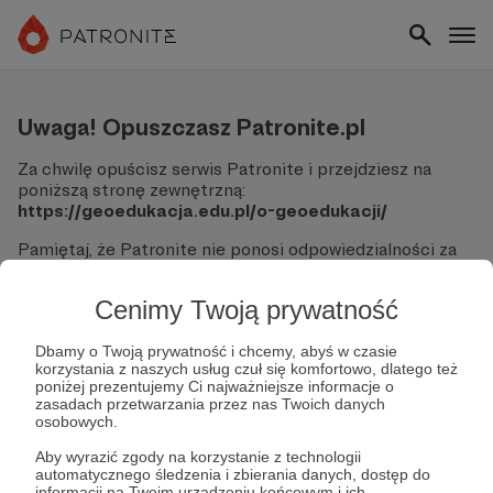
Uwaga! Opuszczasz Patronite.pl
Za chwilę opuścisz serwis Patronite i przejdziesz na
poniższą stronę zewnętrzną:
https://geoedukacja.edu.pl/o-geoedukacji/
Pamiętaj, że Patronite nie ponosi odpowiedzialności za
treści ani bezpieczeństwo odwiedzanych witryn.
Cenimy Twoją prywatność
Nie podawaj swoich danych logowania ani informacji
finansowych na podjerzanych stronach.
Sprawdź dokładnie adres URL, zanim klikniesz przycisk
Dbamy o Twoją prywatność i chcemy, abyś w czasie
korzystania z naszych usług czuł się komfortowo, dlatego też
"Tak, przejdź do strony".
poniżej prezentujemy Ci najważniejsze informacje o
Jeśli masz wątpliwości, wróć do Patronite i zweryfikuj
zasadach przetwarzania przez nas Twoich danych
link.
osobowych.
Czy na pewno chcesz kontynuować?
Aby wyrazić zgody na korzystanie z technologii
automatycznego śledzenia i zbierania danych, dostęp do
informacji na Twoim urządzeniu końcowym i ich