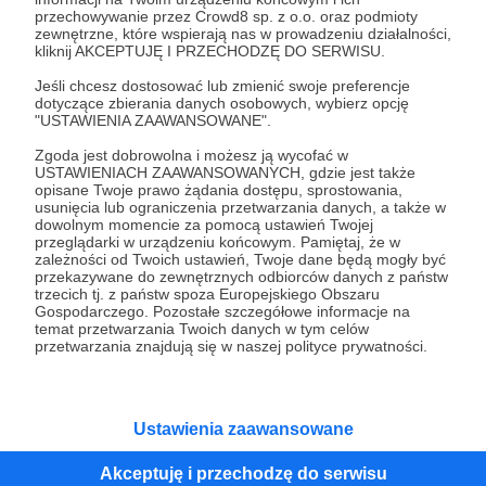
przechowywanie przez Crowd8 sp. z o.o. oraz podmioty
Tak, przejdź do strony
zewnętrzne, które wspierają nas w prowadzeniu działalności,
kliknij AKCEPTUJĘ I PRZECHODZĘ DO SERWISU.
Pozostań na Patronite
Jeśli chcesz dostosować lub zmienić swoje preferencje
dotyczące zbierania danych osobowych, wybierz opcję
"USTAWIENIA ZAAWANSOWANE".
Zgoda jest dobrowolna i możesz ją wycofać w
Kategorie
USTAWIENIACH ZAAWANSOWANYCH, gdzie jest także
opisane Twoje prawo żądania dostępu, sprostowania,
O Patronite
usunięcia lub ograniczenia przetwarzania danych, a także w
Dodatkowe produkty
dowolnym momencie za pomocą ustawień Twojej
przeglądarki w urządzeniu końcowym. Pamiętaj, że w
Pomoc
zależności od Twoich ustawień, Twoje dane będą mogły być
przekazywane do zewnętrznych odbiorców danych z państw
trzecich tj. z państw spoza Europejskiego Obszaru
Gospodarczego. Pozostałe szczegółowe informacje na
temat przetwarzania Twoich danych w tym celów
Regulamin
Polityka prywatności
Patronite Commons
przetwarzania znajdują się w naszej polityce prywatności.
Warunki korzystania z serwisu
Ustawienia zaawansowane
Akceptuję i przechodzę do serwisu
Unia Europejska