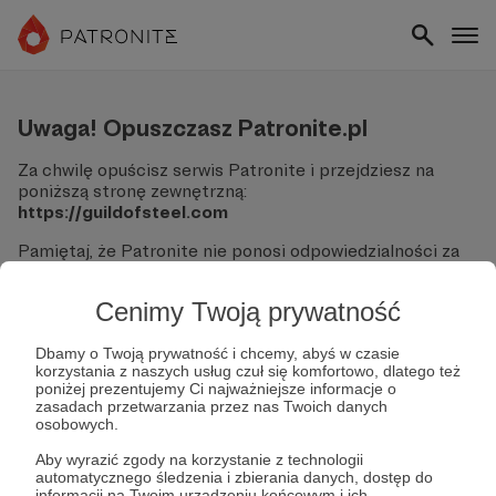
Uwaga! Opuszczasz Patronite.pl
Za chwilę opuścisz serwis Patronite i przejdziesz na
poniższą stronę zewnętrzną:
https://guildofsteel.com
Pamiętaj, że Patronite nie ponosi odpowiedzialności za
treści ani bezpieczeństwo odwiedzanych witryn.
Cenimy Twoją prywatność
Nie podawaj swoich danych logowania ani informacji
finansowych na podjerzanych stronach.
Sprawdź dokładnie adres URL, zanim klikniesz przycisk
Dbamy o Twoją prywatność i chcemy, abyś w czasie
korzystania z naszych usług czuł się komfortowo, dlatego też
"Tak, przejdź do strony".
poniżej prezentujemy Ci najważniejsze informacje o
Jeśli masz wątpliwości, wróć do Patronite i zweryfikuj
zasadach przetwarzania przez nas Twoich danych
link.
osobowych.
Czy na pewno chcesz kontynuować?
Aby wyrazić zgody na korzystanie z technologii
automatycznego śledzenia i zbierania danych, dostęp do
informacji na Twoim urządzeniu końcowym i ich