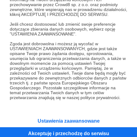
przechowywanie przez Crowd8 sp. z o.o. oraz podmioty
Tak, przejdź do strony
zewnętrzne, które wspierają nas w prowadzeniu działalności,
kliknij AKCEPTUJĘ I PRZECHODZĘ DO SERWISU.
Pozostań na Patronite
Jeśli chcesz dostosować lub zmienić swoje preferencje
dotyczące zbierania danych osobowych, wybierz opcję
"USTAWIENIA ZAAWANSOWANE".
Zgoda jest dobrowolna i możesz ją wycofać w
Kategorie
USTAWIENIACH ZAAWANSOWANYCH, gdzie jest także
opisane Twoje prawo żądania dostępu, sprostowania,
O Patronite
usunięcia lub ograniczenia przetwarzania danych, a także w
Dodatkowe produkty
dowolnym momencie za pomocą ustawień Twojej
przeglądarki w urządzeniu końcowym. Pamiętaj, że w
Pomoc
zależności od Twoich ustawień, Twoje dane będą mogły być
przekazywane do zewnętrznych odbiorców danych z państw
trzecich tj. z państw spoza Europejskiego Obszaru
Gospodarczego. Pozostałe szczegółowe informacje na
temat przetwarzania Twoich danych w tym celów
Regulamin
Polityka prywatności
Patronite Commons
przetwarzania znajdują się w naszej polityce prywatności.
Warunki korzystania z serwisu
Ustawienia zaawansowane
Akceptuję i przechodzę do serwisu
Unia Europejska