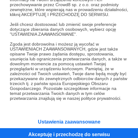
przechowywanie przez Crowd8 sp. z o.o. oraz podmioty
Tak, przejdź do strony
zewnętrzne, które wspierają nas w prowadzeniu działalności,
kliknij AKCEPTUJĘ I PRZECHODZĘ DO SERWISU.
Pozostań na Patronite
Jeśli chcesz dostosować lub zmienić swoje preferencje
dotyczące zbierania danych osobowych, wybierz opcję
"USTAWIENIA ZAAWANSOWANE".
Zgoda jest dobrowolna i możesz ją wycofać w
Kategorie
USTAWIENIACH ZAAWANSOWANYCH, gdzie jest także
opisane Twoje prawo żądania dostępu, sprostowania,
O Patronite
usunięcia lub ograniczenia przetwarzania danych, a także w
Dodatkowe produkty
dowolnym momencie za pomocą ustawień Twojej
przeglądarki w urządzeniu końcowym. Pamiętaj, że w
Pomoc
zależności od Twoich ustawień, Twoje dane będą mogły być
przekazywane do zewnętrznych odbiorców danych z państw
trzecich tj. z państw spoza Europejskiego Obszaru
Gospodarczego. Pozostałe szczegółowe informacje na
temat przetwarzania Twoich danych w tym celów
Regulamin
Polityka prywatności
Patronite Commons
przetwarzania znajdują się w naszej polityce prywatności.
Warunki korzystania z serwisu
Ustawienia zaawansowane
Akceptuję i przechodzę do serwisu
Unia Europejska