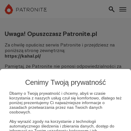
Uwaga! Opuszczasz Patronite.pl
Za chwilę opuścisz serwis Patronite i przejdziesz na
poniższą stronę zewnętrzną:
https://kahal.pl/
Pamiętaj, że Patronite nie ponosi odpowiedzialności za
treści ani bezpieczeństwo odwiedzanych witryn.
Cenimy Twoją prywatność
Nie podawaj swoich danych logowania ani informacji
finansowych na podjerzanych stronach.
Sprawdź dokładnie adres URL, zanim klikniesz przycisk
Dbamy o Twoją prywatność i chcemy, abyś w czasie
korzystania z naszych usług czuł się komfortowo, dlatego też
"Tak, przejdź do strony".
poniżej prezentujemy Ci najważniejsze informacje o
Jeśli masz wątpliwości, wróć do Patronite i zweryfikuj
zasadach przetwarzania przez nas Twoich danych
link.
osobowych.
Czy na pewno chcesz kontynuować?
Aby wyrazić zgody na korzystanie z technologii
automatycznego śledzenia i zbierania danych, dostęp do
informacji na Twoim urządzeniu końcowym i ich